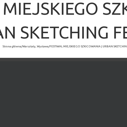
 MIEJSKIEGO SZ
N SKETCHING F
Strona główna
/
Warsztaty
,
Wystawa
/
FESTIWAL MIEJSKIEGO SZKICOWANIA | URBAN SKETCHIN
×
MINĘŁO.