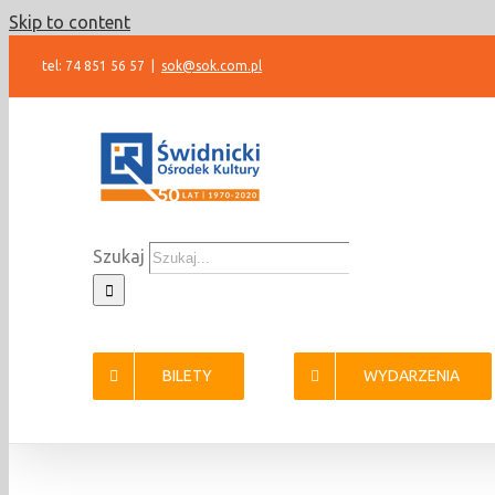
Skip to content
tel: 74 851 56 57
|
sok@sok.com.pl
Szukaj
BILETY
WYDARZENIA