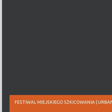
FESTIWAL MIEJSKIEGO SZKICOWANIA | URBA