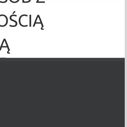
OŚCIĄ
NĄ
ALNĄ