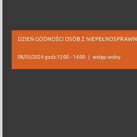
DZIEŃ GODNOŚCI OSÓB Z NIEPEŁNOSPRAWN
08/05/2024 godz.12:00
-
14:00
|
wstęp wolny
Dzień Godności Osób z Niepełnosprawnością Intelek
uświadamiać o potrzebach i problemach osób z niep
uzmysłowić jak wiele niezwykłych umiejętności, zaso
W tym dniu szczególną uwagę kierujemy na to, że osoby
niezwykłe umiejętności i potencjały, które mogą być wyk
Dnia Godności jest również pokazanie, że aktywne i peł