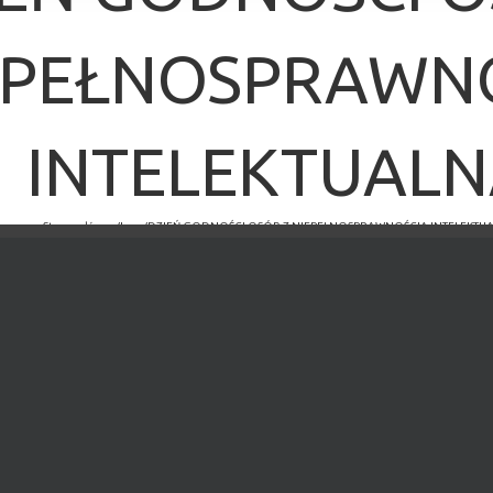
EPEŁNOSPRAWN
INTELEKTUAL
Strona główna
/
Inne
/
DZIEŃ GODNOŚCI OSÓB Z NIEPEŁNOSPRAWNOŚCIĄ INTELEKTU
×
MINĘŁO.