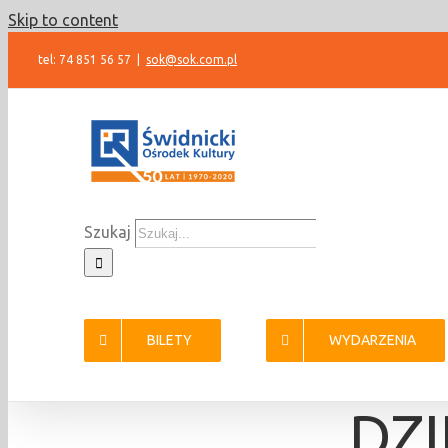
Skip to content
tel: 74 851 56 57
|
sok@sok.com.pl
Szukaj
BILETY
WYDARZENIA
DZ