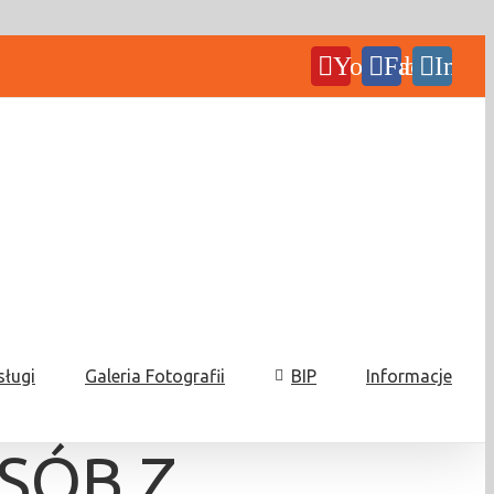
YouTube
Facebook
Insta
sługi
Galeria Fotografii
BIP
Informacje
SÓB Z