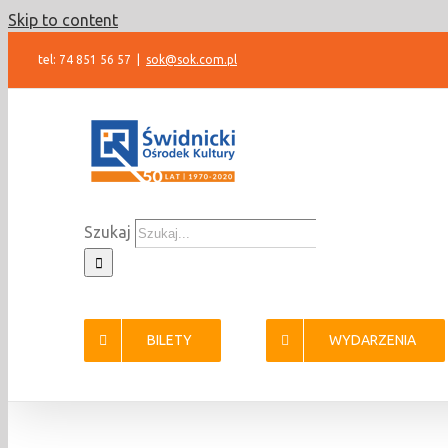
Skip to content
tel: 74 851 56 57
|
sok@sok.com.pl
Szukaj
BILETY
WYDARZENIA