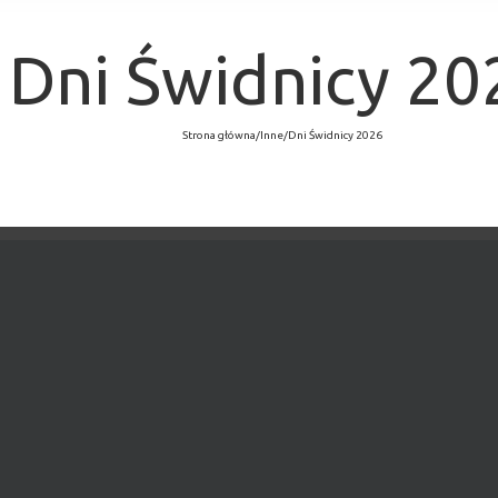
Dni Świdnicy 20
Strona główna
/
Inne
/
Dni Świdnicy 2026
×
MINĘŁO.