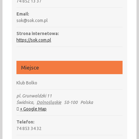
74 852 13 37
Email:
sok@sok.com.pl
Strona internetowa:
https://sok.com.pl
Miejsce
Klub Bolko
pl. Grunwaldzki 11
Świdnica
,
Dolnośląskie
58-100
Polska
+ Google Map
Telefon:
74 853 34 32