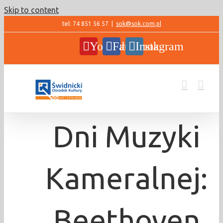
Skip to content
tel: 74 851 56 57
|
sok@sok.com.pl
YouTube
Facebook
Instagram
Dni Muzyki
Kameralnej:
Beethoven