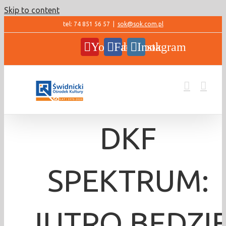
Skip to content
tel: 74 851 56 57
|
sok@sok.com.pl
YouTube
Facebook
Instagram
DKF
SPEKTRUM:
JUTRO BĘDZI