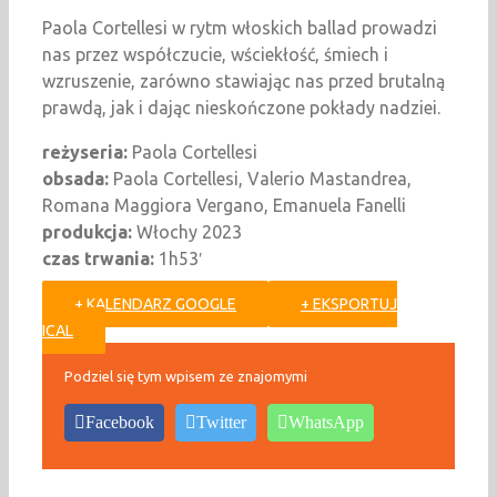
Paola Cortellesi w rytm włoskich ballad prowadzi
nas przez współczucie, wściekłość, śmiech i
wzruszenie, zarówno stawiając nas przed brutalną
prawdą, jak i dając nieskończone pokłady nadziei.
reżyseria:
Paola Cortellesi
obsada:
Paola Cortellesi, Valerio Mastandrea,
Romana Maggiora Vergano, Emanuela Fanelli
produkcja:
Włochy 2023
czas trwania:
1h53′
+ KALENDARZ GOOGLE
+ EKSPORTUJ
ICAL
Podziel się tym wpisem ze znajomymi
Facebook
Twitter
WhatsApp