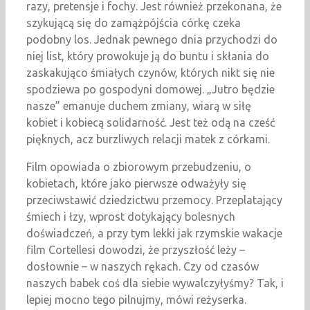
razy, pretensje i fochy. Jest również przekonana, że
szykującą się do zamążpójścia córkę czeka
podobny los. Jednak pewnego dnia przychodzi do
niej list, który prowokuje ją do buntu i skłania do
zaskakująco śmiałych czynów, których nikt się nie
spodziewa po gospodyni domowej. „Jutro będzie
nasze” emanuje duchem zmiany, wiarą w siłę
kobiet i kobiecą solidarność. Jest też odą na cześć
pięknych, acz burzliwych relacji matek z córkami.
Film opowiada o zbiorowym przebudzeniu, o
kobietach, które jako pierwsze odważyły się
przeciwstawić dziedzictwu przemocy. Przeplatający
śmiech i łzy, wprost dotykający bolesnych
doświadczeń, a przy tym lekki jak rzymskie wakacje
film Cortellesi dowodzi, że przyszłość leży –
dosłownie – w naszych rękach. Czy od czasów
naszych babek coś dla siebie wywalczyłyśmy? Tak, i
lepiej mocno tego pilnujmy, mówi reżyserka.