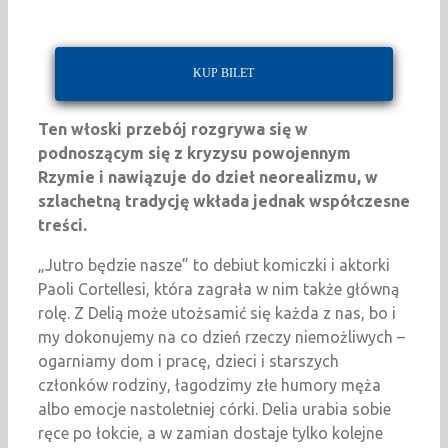
KUP BILET
Ten włoski przebój rozgrywa się w
podnoszącym się z kryzysu powojennym
Rzymie i nawiązuje do dzieł neorealizmu, w
szlachetną tradycję wkłada jednak współczesne
treści.
„Jutro będzie nasze” to debiut komiczki i aktorki
Paoli Cortellesi, która zagrała w nim także główną
rolę. Z Delią może utożsamić się każda z nas, bo i
my dokonujemy na co dzień rzeczy niemożliwych –
ogarniamy dom i pracę, dzieci i starszych
członków rodziny, łagodzimy złe humory męża
albo emocje nastoletniej córki. Delia urabia sobie
ręce po łokcie, a w zamian dostaje tylko kolejne