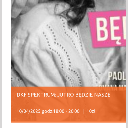
DKF SPEKTRUM: JUTRO BĘDZIE NASZE
10/04/2025 godz.18:00
-
20:00
|
10zł