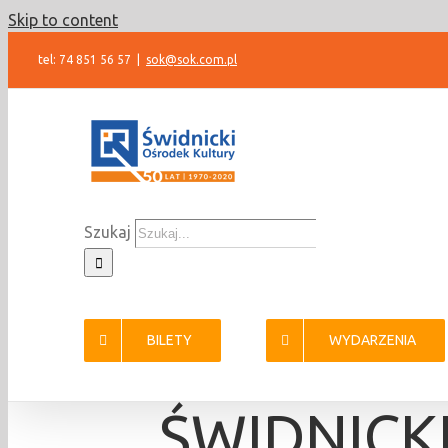
Skip to content
tel: 74 851 56 57
|
sok@sok.com.pl
Szukaj
BILETY
WYDARZENIA
ŚWIDNICK