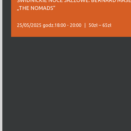
ŚWIDNICKIE NOCE JAZZOWE: BERNARD MASEL
„THE NOMADS”
25/05/2025 godz.18:00
-
20:00
|
50zł – 65zł
KUP BILET
„The Nomads”
Rouhangeze – vocal
Michał Kapczuk – el. bass, double bass
Paweł Dobrowolski – drums, percussion
Bernard Maseli – Mallet Kat, kalimba