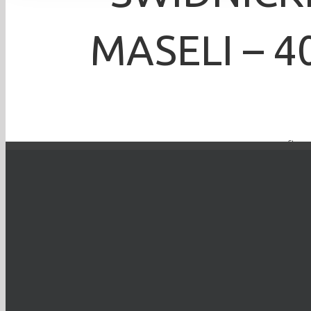
MASELI – 4
Strona
Krzysztof Dix
TO WYDARZENIE 