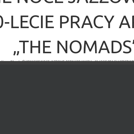
0-LECIE PRACY 
„THE NOMADS
 główna
/
Muzyka
/
ŚWIDNICKIE NOCE JAZZOWE: BERNARD MASELI – 40-LECIE PRACY ARTYSTYC
×
MINĘŁO.