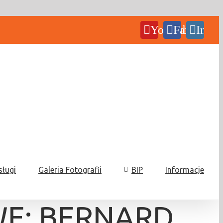
YouTube
Facebook
Insta
sługi
Galeria Fotografii
BIP
Informacje
WE: BERNARD