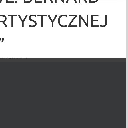
ARTYSTYCZNEJ
”
ZNEJ „THE NOMADS”