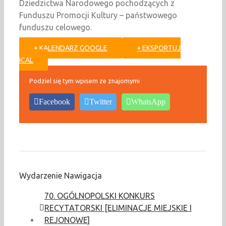
Dziedzictwa Narodowego pochodzących z
Funduszu Promocji Kultury – państwowego
funduszu celowego.
+ KALENDARZ GOOGLE
+ EKSPORTUJ
ICAL
Podziel się tym wpisem ze znajomymi
Facebook
Twitter
WhatsApp
Wydarzenie Nawigacja
70. OGÓLNOPOLSKI KONKURS
RECYTATORSKI [ELIMINACJE MIEJSKIE I
REJONOWE]