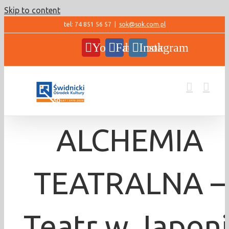
Skip to content
tel: 74 851 56 57
|
sok@sok.com.pl
YouTube
Facebook
Instagram
ALCHEMIA
TEATRALNA –
Teatr w Japoni