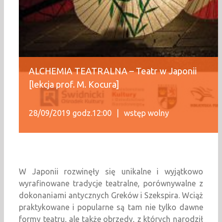
ALCHEMIA TEATRALNA – Teatr w Japonii
[lekcja prof. M. Kocura]
28/09/2019 godz.12:00
|
wstęp wolny
W Japonii rozwinęły się unikalne i wyjątkowo
wyrafinowane tradycje teatralne, porównywalne z
dokonaniami antycznych Greków i Szekspira. Wciąż
praktykowane i popularne są tam nie tylko dawne
formy teatru, ale także obrzędy, z których narodził