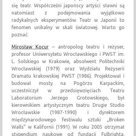
się teatr. Współcześni japońscy artyści sławni są
natomiast z podejmowania wyjątkowo
radykalnych eksperymentów. Teatr w Japonii to
fenomen unikalny w skali światowej. Warto go
poznać.
Mirosław Kocur
– antropolog teatru i reżyser,
profesor Uniwersytetu Wrocławskiego i PWST im.
L. Solskiego w Krakowie, absolwent Politechniki
Wrocławskiej (1979) oraz Wydziału Reżyserii
Dramatu krakowskiej PWST (1986). Projektował i
budował mosty na Pogórzu Karpackim,
uczestniczył w przedsięwzięciach Teatru
Laboratorium Jerzego Grotowskiego, był
kierownikiem artystycznym teatru Drugie Studio
Wrocławskie (1987-1990) i dyrektorem
międzynarodowego festiwalu sztuki „Broken
Walls” w Kalifornii (1991). W roku 2005 otrzymał
stypendium naukowe od fundacji Fulbrighta.