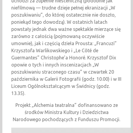
uchodzi za zupełnie niesceniczną (podobnie jak
niefilmową — trudne dzieje pełnej ekranizacji „W
poszukiwaniu”, do której ostatecznie nie doszło,
poniekąd tego dowodzą). W ostatnich latach
powstały jednak dwa ważne spektakle mierzące się
zarówno z całością (pojmowaną oczywiście
umownie), jak i częścią dzieła Prousta: „Francuzi”
Krzysztofa Warlikowskiego i „Le Côté de
Guermantes” Christophe’a Honoré. Krzysztof Dix
opowie o tych i innych inscenizacjach „W
poszukiwaniu straconego czasu” w czwartek 20
października w Galerii Fotografii (godz. 10.00) i w III
Liceum Ogólnokształcącym w Świdnicy (godz.
13.35).
Projekt „Alchemia teatralna” dofinansowano ze
środków Ministra Kultury i Dziedzictwa
Narodowego pochodzących z Funduszu Promocji.