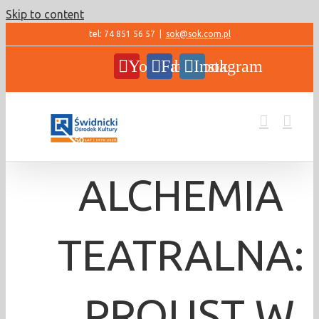
Skip to content
tel: 74 851 56 57
|
sok@sok.com.pl
YouTube
Facebook
Instagram
ALCHEMIA
TEATRALNA:
„PROUST W