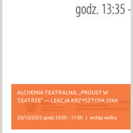
ALCHEMIA TEATRALNA: „PROUST W
TEATRZE” — LEKCJA KRZYSZTOFA DIXA
20/10/2022 godz.10:00
-
11:00
|
wstęp wolny