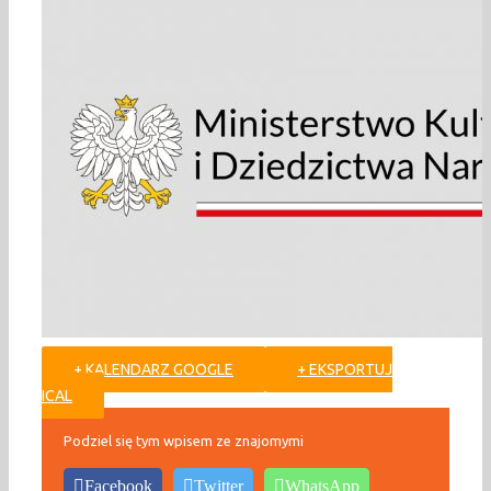
+ KALENDARZ GOOGLE
+ EKSPORTUJ
ICAL
Podziel się tym wpisem ze znajomymi
Facebook
Twitter
WhatsApp