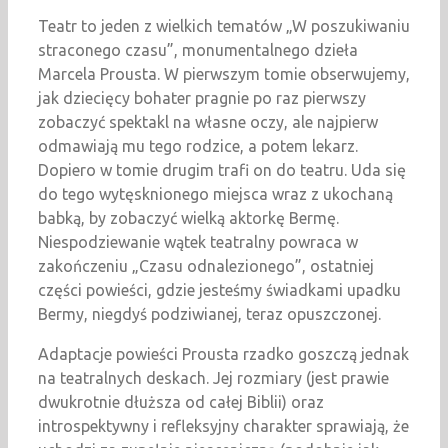
Teatr to jeden z wielkich tematów „W poszukiwaniu
straconego czasu”, monumentalnego dzieła
Marcela Prousta. W pierwszym tomie obserwujemy,
jak dziecięcy bohater pragnie po raz pierwszy
zobaczyć spektakl na własne oczy, ale najpierw
odmawiają mu tego rodzice, a potem lekarz.
Dopiero w tomie drugim trafi on do teatru. Uda się
do tego wytęsknionego miejsca wraz z ukochaną
babką, by zobaczyć wielką aktorkę Bermę.
Niespodziewanie wątek teatralny powraca w
zakończeniu „Czasu odnalezionego”, ostatniej
części powieści, gdzie jesteśmy świadkami upadku
Bermy, niegdyś podziwianej, teraz opuszczonej.
Adaptacje powieści Prousta rzadko goszczą jednak
na teatralnych deskach. Jej rozmiary (jest prawie
dwukrotnie dłuższa od całej Biblii) oraz
introspektywny i refleksyjny charakter sprawiają, że