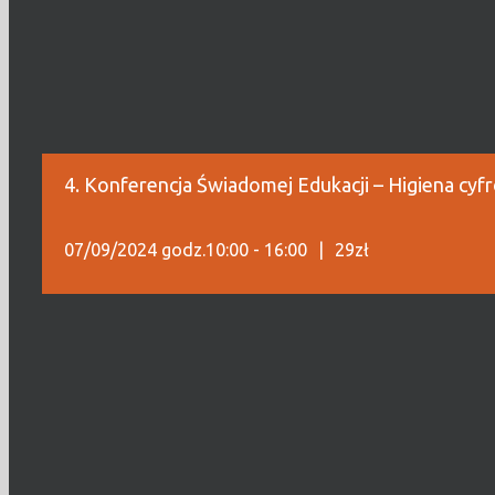
4. Konferencja Świadomej Edukacji – Higiena cyfr
07/09/2024 godz.10:00
-
16:00
|
29zł
Celem konferencji jest podniesienie świadomości na tem
technologii cyfrowych przez dzieci i młodzież.
7.09.2024, godzina: 10:00 – 16:00
sala teatralna ŚOK (Rynek 43)