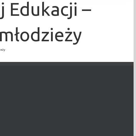
 Edukacji –
 młodzieży
ieży