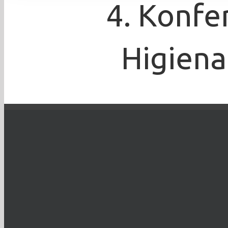
4. Konfe
Higiena
Bartosz Łabuda
TO WYDARZENIE 