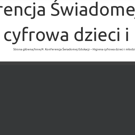
rencja Świadomej
 cyfrowa dzieci i
Strona główna
/
Inne
/
4. Konferencja Świadomej Edukacji – Higiena cyfrowa dzieci i młodz
×
MINĘŁO.