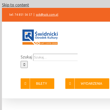
Skip to content
tel: 74 851 56 57
|
sok@sok.com.pl
Szukaj
BILETY
WYDARZENIA