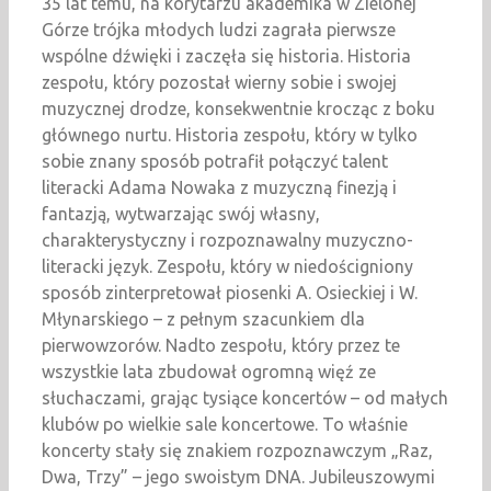
35 lat temu, na korytarzu akademika w Zielonej
Górze trójka młodych ludzi zagrała pierwsze
wspólne dźwięki i zaczęła się historia. Historia
zespołu, który pozostał wierny sobie i swojej
muzycznej drodze, konsekwentnie krocząc z boku
głównego nurtu. Historia zespołu, który w tylko
sobie znany sposób potrafił połączyć talent
literacki Adama Nowaka z muzyczną finezją i
fantazją, wytwarzając swój własny,
charakterystyczny i rozpoznawalny muzyczno-
literacki język. Zespołu, który w niedościgniony
sposób zinterpretował piosenki A. Osieckiej i W.
Młynarskiego – z pełnym szacunkiem dla
pierwowzorów. Nadto zespołu, który przez te
wszystkie lata zbudował ogromną więź ze
słuchaczami, grając tysiące koncertów – od małych
klubów po wielkie sale koncertowe. To właśnie
koncerty stały się znakiem rozpoznawczym „Raz,
Dwa, Trzy” – jego swoistym DNA. Jubileuszowymi