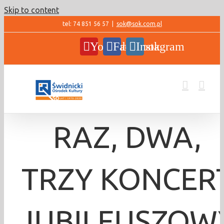
Skip to content
tel: 74 851 56 57
|
sok@sok.com.pl
YouTube
Facebook
Instagram
RAZ, DWA,
TRZY KONCER
JUBILEUSZOW