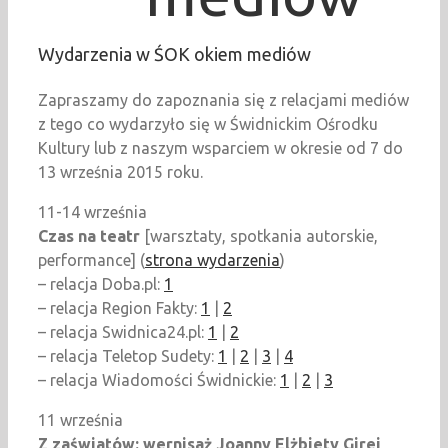
Wydarzenia w ŚOK okiem mediów
Zapraszamy do zapoznania się z relacjami mediów
z tego co wydarzyło się w Świdnickim Ośrodku
Kultury lub z naszym wsparciem w okresie od 7 do
13 września 2015 roku.
11-14 września
Czas na teatr
[warsztaty, spotkania autorskie,
performance] (
strona wydarzenia
)
– relacja Doba.pl:
1
– relacja Region Fakty:
1
|
2
– relacja Swidnica24.pl:
1
|
2
– relacja Teletop Sudety:
1
|
2
|
3
|
4
– relacja Wiadomości Świdnickie:
1
|
2
|
3
11 września
Z zaświatów: wernisaż Joanny Elżbiety Girej