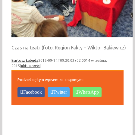
Czas na teatr (foto: Region Fakty – Wiktor Bąkiewicz)
Bartosz Łabuda
2015-09-14T09:20:03+02:00
14 września,
2015
|
Aktualności
|
Podziel się tym wpisem ze znajomymi
Facebook
Twitter
WhatsApp