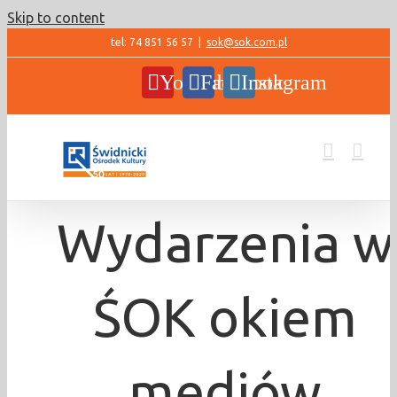
Skip to content
tel: 74 851 56 57
|
sok@sok.com.pl
YouTube
Facebook
Instagram
Wydarzenia w
ŚOK okiem
mediów