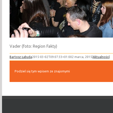
Vader (foto: Region Fakty)
Bartosz Łabuda
2015-03-02T09:07:33+01:00
2 marca, 2015
|
Aktualności
|
Podziel się tym wpisem ze znajomymi