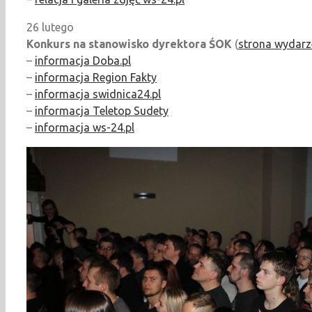
26 lutego
Konkurs na stanowisko dyrektora ŚOK
(
strona wydarz
–
informacja Doba.pl
–
informacja Region Fakty
–
informacja swidnica24.pl
–
informacja Teletop Sudety
–
informacja ws-24.pl