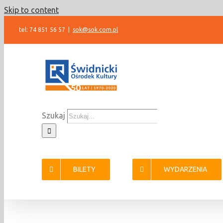
Skip to content
tel: 74 851 56 57
|
sok@sok.com.pl
Szukaj
BILETY
WYDARZENIA