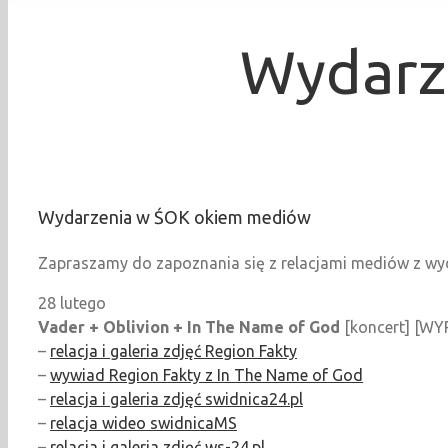
Wydarz
Wydarzenia w ŚOK okiem mediów
Zapraszamy do zapoznania się z relacjami mediów z wyd
28 lutego
Vader + Oblivion + In The Name of God
[koncert] [WY
–
relacja i galeria zdjęć Region Fakty
–
wywiad Region Fakty z In The Name of God
–
relacja i galeria zdjęć swidnica24.pl
–
relacja wideo swidnicaMS
–
relacja i galeria zdjęć ws-24.pl