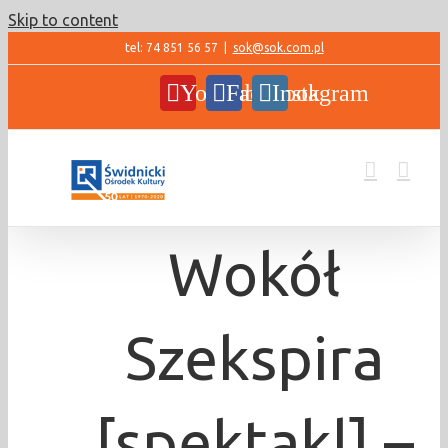
Skip to content
tel: 74 851 56 57
|
sok@sok.com.pl
YouTube
Facebook
Instagram
Wokół
Szekspira
[spektakl] –