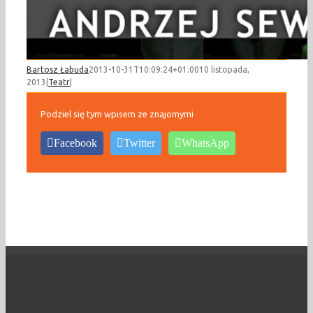
Bartosz Łabuda
2013-10-31T10:09:24+01:00
10 listopada,
2013
|
Teatr
|
Podziel się tym wpisem ze znajomymi
Facebook
Twitter
WhatsApp