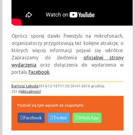
Oprócz sporej dawki freestylu na mikrofonach,
organizatorzy przygotowują też kolejne atrakcje, o
których więcej informacji pojawi się wkrótce.
Zapraszamy do śledzenia
oficjalnej strony
wydarzenia
oraz dołączenia do wydarzenia w
portalu
Facebook
.
Bartosz Łabuda
2014-12-16T11:36:50+01:00
16 grudnia,
2014
|
Aktualności
|
Podziel się tym wpisem ze znajomymi
Facebook
Twitter
WhatsApp