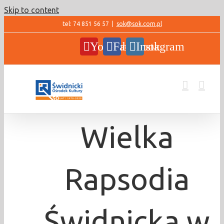
Skip to content
tel: 74 851 56 57
|
sok@sok.com.pl
YouTube
Facebook
Instagram
Wielka
Rapsodia
Świdnicka w