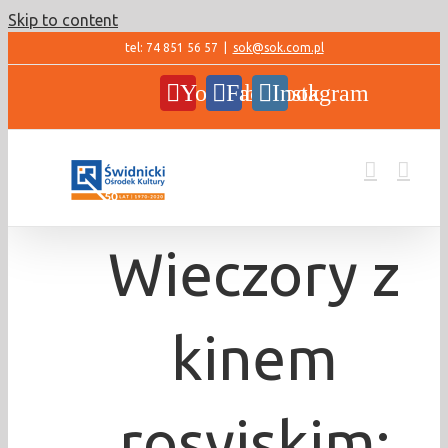
Skip to content
tel: 74 851 56 57
|
sok@sok.com.pl
YouTube
Facebook
Instagram
Wieczory z
kinem
rosyjskim: