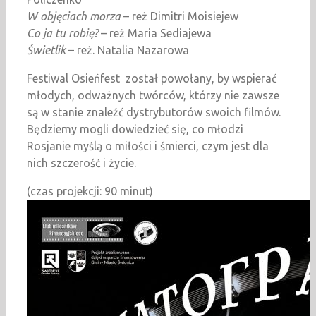
W objęciach morza
– reż Dimitri Moisiejew
Co ja tu robię?
– reż Maria Sediajewa
Świetlik
– reż. Natalia Nazarowa
Festiwal Osieńfest został powołany, by wspierać
młodych, odważnych twórców, którzy nie zawsze
są w stanie znaleźć dystrybutorów swoich filmów.
Będziemy mogli dowiedzieć się, co młodzi
Rosjanie myślą o miłości i śmierci, czym jest dla
nich szczerość i życie.
(czas projekcji: 90 minut)