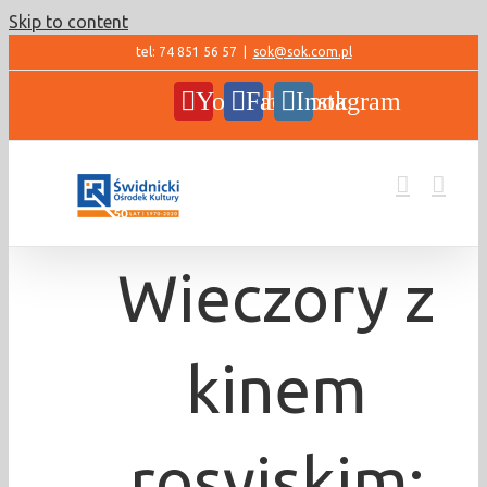
Skip to content
tel: 74 851 56 57
|
sok@sok.com.pl
YouTube
Facebook
Instagram
Wieczory z
kinem
rosyjskim: