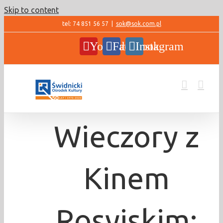
Skip to content
tel: 74 851 56 57
|
sok@sok.com.pl
YouTube
Facebook
Instagram
Wieczory z
Kinem
Rosyjskim: