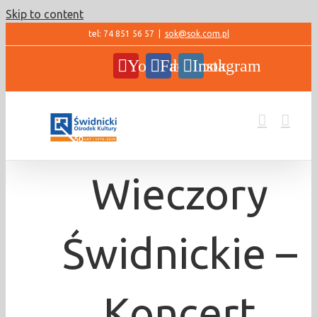
Skip to content
tel: 74 851 56 57
|
sok@sok.com.pl
YouTube
Facebook
Instagram
Wieczory
Świdnickie –
Koncert