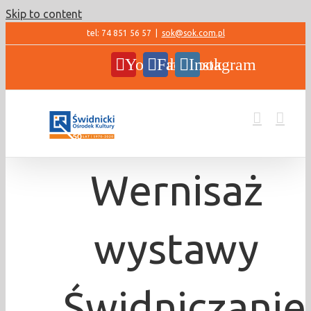
Skip to content
tel: 74 851 56 57
|
sok@sok.com.pl
YouTube
Facebook
Instagram
Wernisaż
wystawy
„Świdniczanie