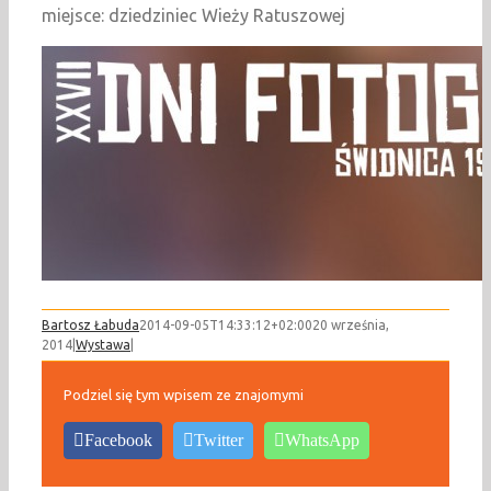
miejsce: dziedziniec Wieży Ratuszowej
Bartosz Łabuda
2014-09-05T14:33:12+02:00
20 września,
2014
|
Wystawa
|
Podziel się tym wpisem ze znajomymi
Facebook
Twitter
WhatsApp