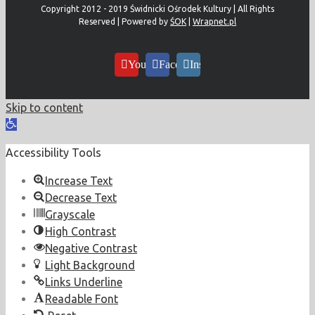
Copyright 2012 - 2019 Świdnicki Ośrodek Kultury | All Rights
Reserved | Powered by
ŚOK
|
Wrapnet.pl
YouTube
Facebook
Instagram
Skip to content
Open
toolbar
Accessibility Tools
Increase Text
Decrease Text
Grayscale
High Contrast
Negative Contrast
Light Background
Links Underline
Readable Font