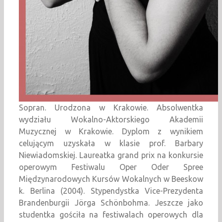
Sopran. Urodzona w Krakowie. Absolwentka
wydziału Wokalno-Aktorskiego Akademii
Muzycznej w Krakowie. Dyplom z wynikiem
celującym uzyskała w klasie prof. Barbary
Niewiadomskiej. Laureatka grand prix na konkursie
operowym Festiwalu Oper Oder Spree
Międzynarodowych Kursów Wokalnych w Beeskow
k. Berlina (2004). Stypendystka Vice-Prezydenta
Brandenburgii Jörga Schönbohma. Jeszcze jako
studentka gościła na festiwalach operowych dla