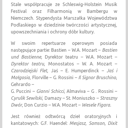
Stale współpracuje ze Schleswig-Holstein Musik
Festival oraz Filharmonią w Bambergu w
Niemczech. Stypendysta Marszałka Województwa
Podlaskiego w dziedzinie twórczości artystycznej,
upowszechniania i ochrony dóbr kultury.
W swoim repertuarze operowym posiada
następujące partie: Bastien – W.A. Mozart –
Bastien
und Bastienne
, Dyrektor teatru – W.A. Mozart –
Dyrektor teatru
, Monostatos – W. A. Mozart –
Czarodziejski Flet
, Jaś – E. Humperdinck –
Jaś i
Małgosia
, Florville – G. Rossini –
Il Signor Bruschino
,
Gehrardo –
G. Puccini –
Gianni Schicci
, Almaviva – G . Rossini –
Cyrulik Sewilski
, Damazy – St. Moniuszko –
Straszny
Dwór
, Don Curzio – W.A. Mozart –
Wesele Figara.
Jest również odtwórcą dzieł oratoryjnych i
kantatowych: G.F. Haendel:
Mesjasz, Samson, Dixit