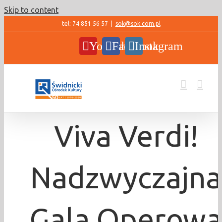
Skip to content
tel: 74 851 56 57
|
sok@sok.com.pl
YouTube
Facebook
Instagram
Viva Verdi!
Nadzwyczajna
Gala Operowa