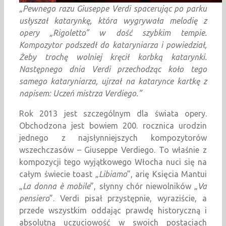
„Pewnego razu Giuseppe Verdi spacerując po parku
usłyszał katarynkę, która wygrywała melodię z
opery „Rigoletto” w dość szybkim tempie.
Kompozytor podszedł do kataryniarza i powiedział,
Żeby trochę wolniej kręcił korbką katarynki.
Następnego dnia Verdi przechodząc koło tego
samego kataryniarza, ujrzał na katarynce kartkę z
napisem: Uczeń mistrza Verdiego.”
Rok 2013 jest szczególnym dla świata opery.
Obchodzona jest bowiem 200. rocznica urodzin
jednego z najsłynniejszych kompozytorów
wszechczasów – Giuseppe Verdiego. To właśnie z
kompozycji tego wyjątkowego Włocha nuci się na
całym świecie toast „
Libiamo
”, arię Księcia Mantui
„
La donna è mobile
”, słynny chór niewolników „
Va
pensiero
”. Verdi pisał przystępnie, wyraziście, a
przede wszystkim oddając prawdę historyczną i
absolutną uczuciowość w swoich postaciach