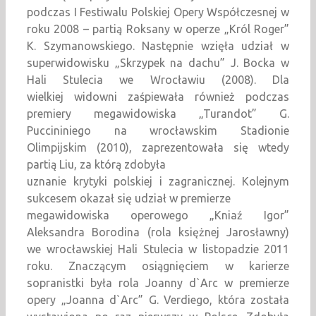
podczas I Festiwalu Polskiej Opery Współczesnej w
roku 2008 – partią Roksany w operze „Król Roger”
K. Szymanowskiego. Następnie wzięła udział w
superwidowisku „Skrzypek na dachu” J. Bocka w
Hali Stulecia we Wrocławiu (2008). Dla
wielkiej widowni zaśpiewała również podczas
premiery megawidowiska „Turandot” G.
Puccininiego na wrocławskim Stadionie
Olimpijskim (2010), zaprezentowała się wtedy
partią Liu, za którą zdobyła
uznanie krytyki polskiej i zagranicznej. Kolejnym
sukcesem okazał się udział w premierze
megawidowiska operowego „Kniaź Igor”
Aleksandra Borodina (rola księżnej Jarosławny)
we wrocławskiej Hali Stulecia w listopadzie 2011
roku. Znaczącym osiągnięciem w karierze
sopranistki była rola Joanny d`Arc w premierze
opery „Joanna d`Arc” G. Verdiego, która została