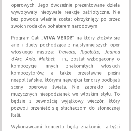
operowych. Jego ówcześnie prezentowane dzieła
wywoływały niebywałe reakcje patriotyczne. Nie
bez powodu właśnie został okrzyknięty po przez
swoich rodaków bohaterem narodowym.
Program Gali „
VIVA VERDI!”
na który złożyły się
arie i duety pochodzące z najsłynniejszych oper
włoskiego mistrza:
Traviata
,
Rigoletto
,
Joanna
d’Arc
,
Aida
,
Makbet
, i in., został wzbogacony o
kompozycje innych znakomitych włoskich
kompozytorów, a także przesławne pieśni
neapolitańskie, którymi najwięksi tenorzy podbijali
sceny operowe świata. Nie zabrakło także
muzycznych niespodzianek we włoskim stylu. To
będzie z pewnością wyjątkowy wieczór, który
pozwoli przenieść się słuchaczom do słonecznej
Italii.
Wykonawcami koncertu będą znakomici artyści