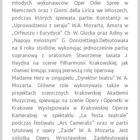
młodych wykonawców: Oper Oder Spree w
Niemczech oraz I Giorni della Lirica we Włoszech,
podczas których śpiewała partie: Konstancji w
„Uprowadzeniu z seraju” W.A. Mozarta, Amora w
„Orfeuszu i Eurydyce” Ch. W. Glucka oraz Adiny w
„Napoju miłosnym” G. Donizettiego.Debiutowała
na II roku studiów, wykonując jednocześnie partię
sopranową z oratorium Stworzenie świata J.
Haydna na scenie Filharmonii Krakowskiej, jak
również kreując swoją pierwszą rolę operową:
Madame Herz w singspielu „Dyrektor teatru” W. A.
Mozarta. Główne role wykonywała także w
projektach scenicznych krakowskiej Akademii
Muzycznej, śpiewając na scenie Opery i Operetki w
Krakowie. Występowała w Krakowskiej Operze
Kameralnej: w spektaklu „La festa teatrale”
podczas festiwalu „Ars Cameralis” oraz w partii
tytułowej z opery „Zaide” W. A. Mozarta. Jest
solistką Opery Wrocławskiej. Zadebiutowała