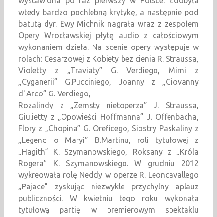
wystawiona po raz pierwszy w Polsce. Zdobyła
wtedy bardzo pochlebną krytykę, a następnie pod
batutą dyr. Ewy Michnik nagrała wraz z zespołem
Opery Wrocławskiej płytę audio z całościowym
wykonaniem dzieła. Na scenie opery występuje w
rolach: Cesarzowej z Kobiety bez cienia R. Straussa,
Violetty z „Traviaty” G. Verdiego, Mimi z
„Cyganerii” G.Pucciniego, Joanny z „Giovanny
d`Arco” G. Verdiego,
Rozalindy z „Zemsty nietoperza” J. Straussa,
Giulietty z „Opowieści Hoffmanna” J. Offenbacha,
Flory z „Chopina” G. Oreficego, Siostry Paskaliny z
„Legend o Maryi” B.Martinu, roli tytułowej z
„Hagith” K. Szymanowskiego, Roksany z „Króla
Rogera” K. Szymanowskiego. W grudniu 2012
wykreowała rolę Neddy w operze R. Leoncavallego
„Pajace” zyskując niezwykle przychylny aplauz
publiczności. W kwietniu tego roku wykonała
tytułową partię w premierowym spektaklu