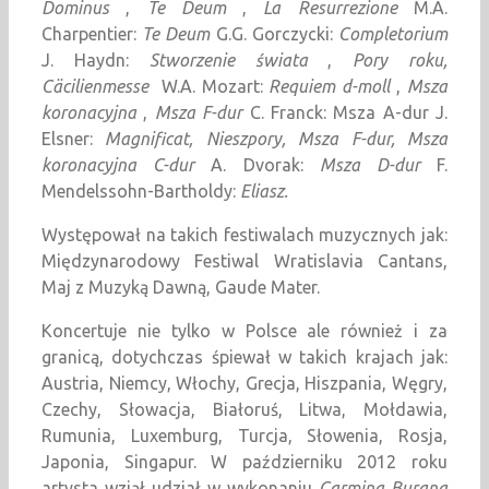
Dominus
,
Te Deum
,
La Resurrezione
M.A.
Charpentier:
Te Deum
G.G. Gorczycki:
Completorium
J. Haydn:
Stworzenie świata
,
Pory roku,
Cäcilienmesse
W.A. Mozart:
Requiem d-moll
,
Msza
koronacyjna
,
Msza F-dur
C. Franck: Msza A-dur J.
Elsner:
Magnificat, Nieszpory, Msza F-dur, Msza
koronacyjna C-dur
A. Dvorak:
Msza D-dur
F.
Mendelssohn-Bartholdy:
Eliasz.
Występował na takich festiwalach muzycznych jak:
Międzynarodowy Festiwal Wratislavia Cantans,
Maj z Muzyką Dawną, Gaude Mater.
Koncertuje nie tylko w Polsce ale również i za
granicą, dotychczas śpiewał w takich krajach jak:
Austria, Niemcy, Włochy, Grecja, Hiszpania, Węgry,
Czechy, Słowacja, Białoruś, Litwa, Mołdawia,
Rumunia, Luxemburg, Turcja, Słowenia, Rosja,
Japonia, Singapur. W październiku 2012 roku
artysta wziął udział w wykonaniu
Carmina Burana