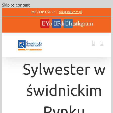
Skip to content
tel: 74 851 56 57
|
sok@sok.com.pl
YouTube
Facebook
Instagram
Sylwester w
świdnickim
Rynku