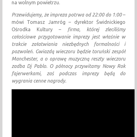
na wolnym powietrzu.
Przewidujemy, że impreza potrwa od 22:00 do 1:00
–
mówi Tomasz Jamróg – dyrektor Świdnickiego
Ośrodka Kultury –
firma, której zleciliśmy
całościowe przygotowanie imprezy jest właśnie w
trakcie załatwiania niezbędnych formalności i
pozwoleń.
Gwiazdą wieczoru będzie toruński zespół
Manchester, a o oprawę muzyczną reszty wieczoru
zadba Dj Pablo. O północy przywitamy Nowy Rok
fajerwerkami, zaś podczas imprezy będą do
wygrania cenne nagrody.