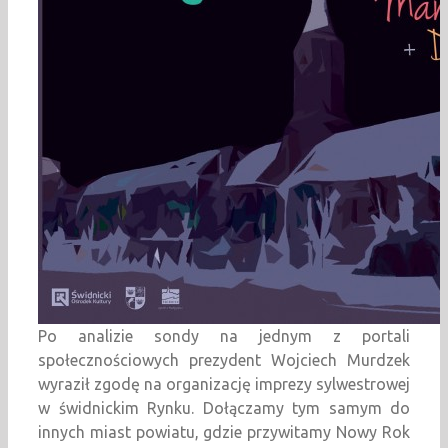
Po analizie sondy na jednym z portali
społecznościowych prezydent Wojciech Murdzek
wyraził zgodę na organizację imprezy sylwestrowej
w świdnickim Rynku. Dołączamy tym samym do
innych miast powiatu, gdzie przywitamy Nowy Rok