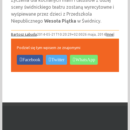
Życzenia dla kochanych mam i tatusiów z dużej
sceny świdnickiego teatru zostaną wyrecytowne i
wyśpiewane przez dzieci z Przedszkola
Niepublicznego
Wesoła Piątka
w Świdnicy.
Bartosz Łabuda
2014-05-21T10:20:29+02:00
26 maja, 2014
|
Inne
|
Podziel się tym wpisem ze znajomymi
Facebook
Twitter
WhatsApp