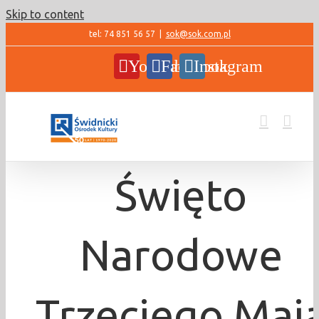
Skip to content
tel: 74 851 56 57
|
sok@sok.com.pl
YouTube
Facebook
Instagram
Święto
Narodowe
Trzeciego Maj