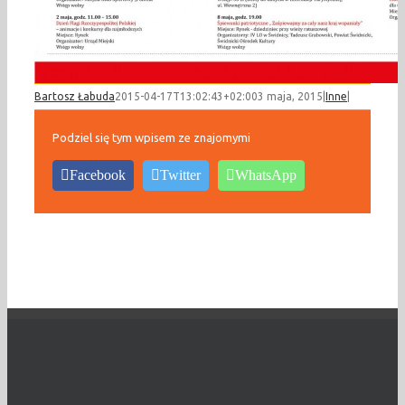
Bartosz Łabuda
2015-04-17T13:02:43+02:00
3 maja, 2015
|
Inne
|
Podziel się tym wpisem ze znajomymi
Facebook
Twitter
WhatsApp