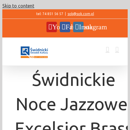
Skip to content
tel: 74 851 56 57
|
sok@sok.com.pl
YouTube
Facebook
Instagram
Świdnickie
Noce Jazzowe
Excelsior Bras