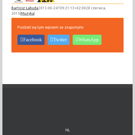
Bartosz Łabuda
2015-06-24T09:21:13+02:00
28 czerwca,
2015
|
Muzyka
|
Podziel się tym wpisem ze znajomymi
Facebook
Twitter
WhatsApp
NL