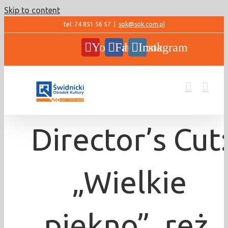
Skip to content
tel: 74 851 56 57
|
sok@sok.com.pl
YouTube
Facebook
Instagram
Director’s Cut:
„Wielkie
piękno”, reż.