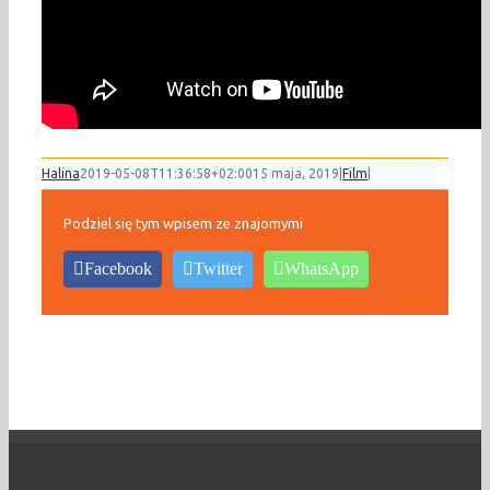
Halina
2019-05-08T11:36:58+02:00
15 maja, 2019
|
Film
|
Podziel się tym wpisem ze znajomymi
Facebook
Twitter
WhatsApp