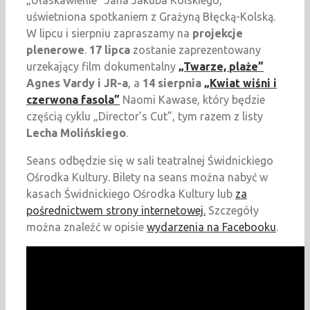
„Ułaskawienie” Jana Jakuba Kolskiego,
uświetniona spotkaniem z Grażyną Błęcką-Kolską.
W lipcu i sierpniu zapraszamy na
projekcje
plenerowe
.
17 lipca
zostanie zaprezentowany
urzekający film dokumentalny
„Twarze, plaże”
Agnes Vardy i JR-a
, a
14 sierpnia
„Kwiat wiśni i
czerwona fasola”
Naomi Kawase, który będzie
częścią cyklu „Director’s Cut”, tym razem z listy
Lecha Molińskiego
.
Seans odbędzie się w sali teatralnej Świdnickiego
Ośrodka Kultury. Bilety na seans można nabyć w
kasach Świdnickiego Ośrodka Kultury lub
za
pośrednictwem strony internetowej.
Szczegóły
można znaleźć w opisie
wydarzenia na Facebooku
.