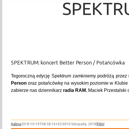
SPEKTRU
SPEKTRUM: koncert Better Person / Potańcówka
Tegoroczną edycję Spektrum zamkniemy podróżą przez mn
Person
oraz potańcówkę na wysokim poziomie w Klubie Bo
zabierze nas dziennikarz
radia RAM
, Maciek Przestalski
Halina
2018-10-19T08:58:16+02:00
10 listopada, 2018
|
Film
|