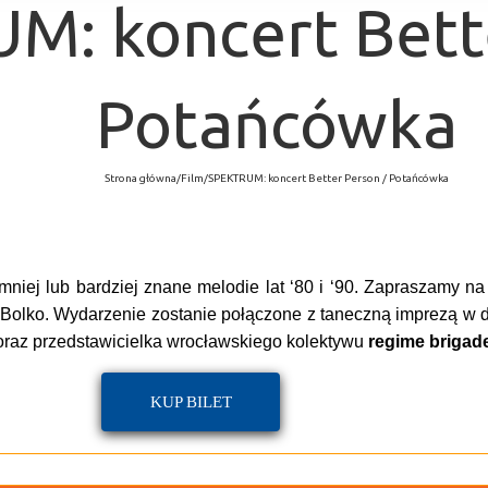
M: koncert Bette
Potańcówka
Strona główna
/
Film
/
SPEKTRUM: koncert Better Person / Potańcówka
iej lub bardziej znane melodie lat ‘80 i ‘90. Zapraszamy na
lko. Wydarzenie zostanie połączone z taneczną imprezą w duc
 oraz przedstawicielka wrocławskiego kolektywu
regime brigad
KUP BILET