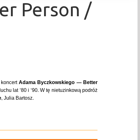
r Person /
 koncert
Adama Byczkowskiego — Better
hu lat ‘80 i ‘90. W tę nietuzinkową podróż
e
, Julia Bartosz.