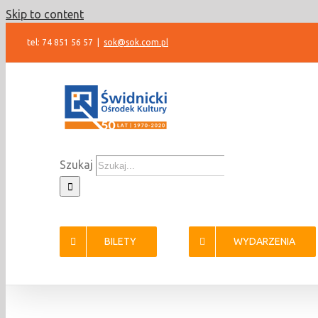
Skip to content
tel: 74 851 56 57
|
sok@sok.com.pl
Szukaj
BILETY
WYDARZENIA