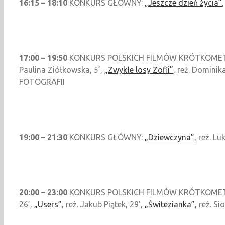
16:15 – 18:10
KONKURS GŁÓWNY:
„Jeszcze dzień życia”
17:00 – 19:50
KONKURS POLSKICH FILMÓW KRÓTKOM
Paulina Ziółkowska, 5’,
„Zwykłe losy Zofii”
, reż. Dominik
FOTOGRAFII
19:00 – 21:30
KONKURS GŁÓWNY:
„Dziewczyna”
, reż. L
20:00 – 23:00
KONKURS POLSKICH FILMÓW KRÓTKOM
26’,
„Users”
, reż. Jakub Piątek, 29’,
„Świtezianka”
, reż. S