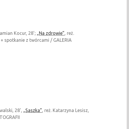
 Damian Kocur, 28’;
„Na zdrowie”
, reż.
4’ + spotkanie z twórcami / GALERIA
walski, 28’,
„Saszka”
, reż. Katarzyna Lesisz,
FOTOGRAFII