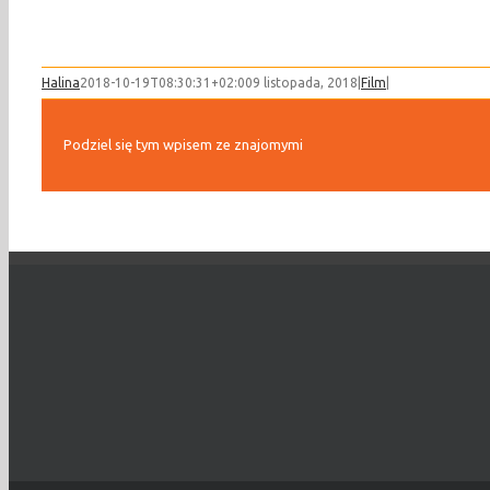
Halina
2018-10-19T08:30:31+02:00
9 listopada, 2018
|
Film
|
Podziel się tym wpisem ze znajomymi