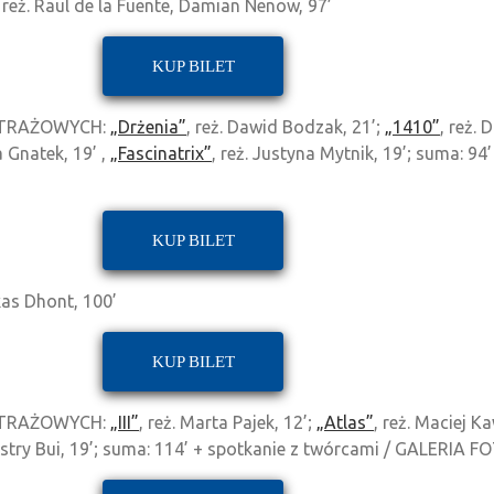
, reż. Raul de la Fuente, Damian Nenow, 97’
KUP BILET
ETRAŻOWYCH:
„Drżenia”
, reż. Dawid Bodzak, 21’;
„1410”
, reż.
a Gnatek, 19’ ,
„Fascinatrix”
, reż. Justyna Mytnik, 19’; suma: 9
KUP BILET
ukas Dhont, 100’
KUP BILET
ETRAŻOWYCH:
„III”
, reż. Marta Pajek, 12’;
„Atlas”
, reż. Maciej Ka
iostry Bui, 19’; suma: 114’ + spotkanie z twórcami / GALERIA 