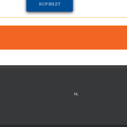
KUP BILET
NL