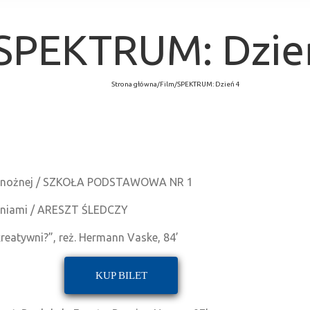
SPEKTRUM: Dzie
Strona główna
/
Film
/
SPEKTRUM: Dzień 4
łki nożnej / SZKOŁA PODSTAWOWA NR 1
zeniami / ARESZT ŚLEDCZY
atywni?”, reż. Hermann Vaske, 84’
KUP BILET