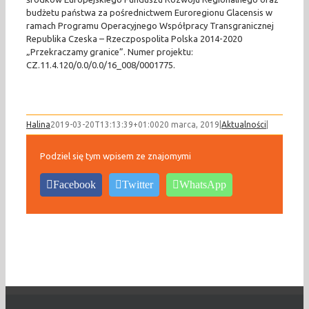
budżetu państwa za pośrednictwem Euroregionu Glacensis w
ramach Programu Operacyjnego Współpracy Transgranicznej
Republika Czeska – Rzeczpospolita Polska 2014-2020
„Przekraczamy granice”. Numer projektu:
CZ.11.4.120/0.0/0.0/16_008/0001775.
Halina
2019-03-20T13:13:39+01:00
20 marca, 2019
|
Aktualności
|
Podziel się tym wpisem ze znajomymi
Facebook
Twitter
WhatsApp