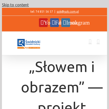
Skip to content
tel: 74 851 56 57
|
sok@sok.com.pl
YouTube
Facebook
Instagram
„Słowem i
obrazem” —
projekt