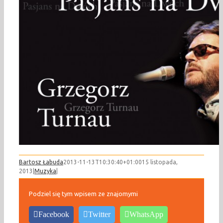
Bartosz Łabuda
2013-11-13T10:30:40+01:00
15 listopada,
2013
|
Muzyka
|
Podziel się tym wpisem ze znajomymi
Facebook
Twitter
WhatsApp