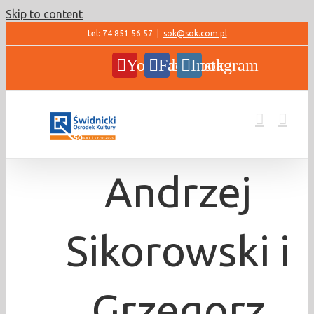
Skip to content
tel: 74 851 56 57
|
sok@sok.com.pl
YouTube
Facebook
Instagram
Andrzej
Sikorowski i
Grzegorz