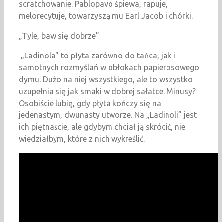
scratchowanie. Pablopavo śpiewa, rapuje,
melorecytuje, towarzyszą mu Earl Jacob i chórki.
„Tyle, baw się dobrze”
„Ladinola” to płyta zarówno do tańca, jak i
samotnych rozmyślań w obłokach papierosowego
dymu. Dużo na niej wszystkiego, ale to wszystko
uzupełnia się jak smaki w dobrej sałatce. Minusy?
Osobiście lubię, gdy płyta kończy się na
jedenastym, dwunasty utworze. Na „Ladinoli” jest
ich piętnaście, ale gdybym chciał ją skrócić, nie
wiedziałbym, które z nich wykreślić.