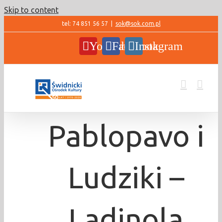
Skip to content
tel: 74 851 56 57
|
sok@sok.com.pl
YouTube
Facebook
Instagram
Pablopavo i
Ludziki –
Ladinola