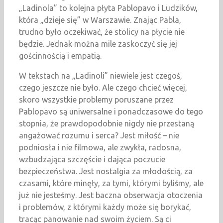
„Ladinola” to kolejna płyta Pablopavo i Ludzików,
która „dzieje się” w Warszawie. Znając Pabla,
trudno było oczekiwać, że stolicy na płycie nie
będzie. Jednak można mile zaskoczyć się jej
gościnnością i empatią.
W tekstach na „Ladinoli” niewiele jest czegoś,
czego jeszcze nie było. Ale czego chcieć więcej,
skoro wszystkie problemy poruszane przez
Pablopavo są uniwersalne i ponadczasowe do tego
stopnia, że prawdopodobnie nigdy nie przestaną
angażować rozumu i serca? Jest miłość – nie
podniosła i nie filmowa, ale zwykła, radosna,
wzbudzająca szczęście i dająca poczucie
bezpieczeństwa. Jest nostalgia za młodością, za
czasami, które minęły, za tymi, którymi byliśmy, ale
już nie jesteśmy. Jest baczna obserwacja otoczenia
i problemów, z którymi każdy może się borykać,
tracąc panowanie nad swoim życiem. Są ci