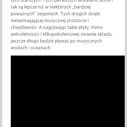
tak są lepsze niż w niektórych „bardziej
poważnych” zespołach. Tych drugich dzięki
niewymagającej muzycznej prostocie i
chwytliwości. A nagrywając takie płyty, mimo
pełnoletniości i kilkupokoleniowej zmianie składu,
jeszcze długo będzie pływać po muzycznych
wodach i oceanach.