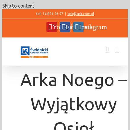
Skip to content
tel: 74 851 56 57
|
sok@sok.com.pl
YouTube
Facebook
Instagram
Arka Noego –
Wyjątkowy
Osioł