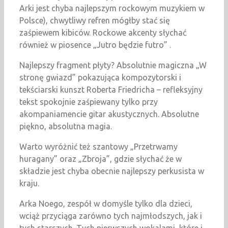
Arki jest chyba najlepszym rockowym muzykiem w
Polsce), chwytliwy refren mógłby stać się
zaśpiewem kibiców. Rockowe akcenty słychać
również w piosence „Jutro będzie futro” .
Najlepszy fragment płyty? Absolutnie magiczna „W
stronę gwiazd” pokazująca kompozytorski i
tekściarski kunszt Roberta Friedricha – refleksyjny
tekst spokojnie zaśpiewany tylko przy
akompaniamencie gitar akustycznych. Absolutne
piękno, absolutna magia.
Warto wyróżnić też szantowy „Przetrwamy
huragany” oraz „Zbroja”, gdzie słychać że w
składzie jest chyba obecnie najlepszy perkusista w
kraju.
Arka Noego, zespół w domyśle tylko dla dzieci,
wciąż przyciąga zarówno tych najmłodszych, jak i
tych starszych. Tych pierwszych wokalami, które i