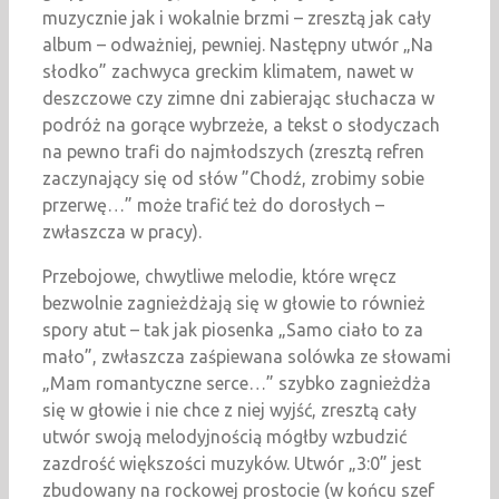
muzycznie jak i wokalnie brzmi – zresztą jak cały
album – odważniej, pewniej. Następny utwór „Na
słodko” zachwyca greckim klimatem, nawet w
deszczowe czy zimne dni zabierając słuchacza w
podróż na gorące wybrzeże, a tekst o słodyczach
na pewno trafi do najmłodszych (zresztą refren
zaczynający się od słów ”Chodź, zrobimy sobie
przerwę…” może trafić też do dorosłych –
zwłaszcza w pracy).
Przebojowe, chwytliwe melodie, które wręcz
bezwolnie zagnieżdżają się w głowie to również
spory atut – tak jak piosenka „Samo ciało to za
mało”, zwłaszcza zaśpiewana solówka ze słowami
„Mam romantyczne serce…” szybko zagnieżdża
się w głowie i nie chce z niej wyjść, zresztą cały
utwór swoją melodyjnością mógłby wzbudzić
zazdrość większości muzyków. Utwór „3:0” jest
zbudowany na rockowej prostocie (w końcu szef