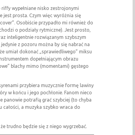
 riffy wypełniane nisko zestrojonymi
 jest prosta. Czym więc wyróżnia się
cover”. Osobiście przypadło mi również do
chodzi o podziały rytmiczne). Jest prosto,
oraz inteligentnie rozwiązanym szybszym
 jedynie z pozoru można by się nabrać na
, że umiał dokonać „sprawiedliwego” miksu
 instrumentem dopełniającym obrazu
askowe” blachy mimo (momentami) gęstego
 syrenami przybiera muzycznie formę lawiny
tóry w końcu i jego pochłonie. Fanom nieco
 panowie potrafią grać szybciej (to chyba
azu całości, a muzyka szybko wraca do
że trudno będzie się z niego wygrzebać.