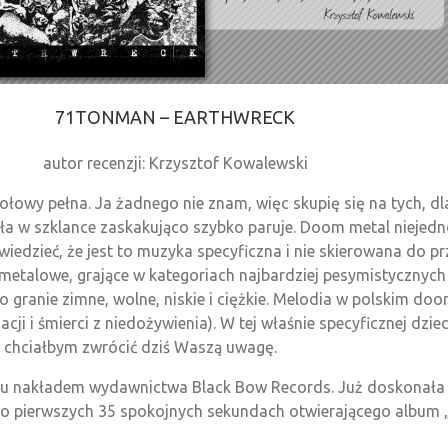
71TONMAN – EARTHWRECK
autor recenzji: Krzysztof Kowalewski
połowy pełna. Ja żadnego nie znam, więc skupię się na tych, dl
tała w szklance zaskakująco szybko paruje. Doom metal niejed
powiedzieć, że jest to muzyka specyficzna i nie skierowana d
alowe, grające w kategoriach najbardziej pesymistycznych i d
to granie zimne, wolne, niskie i ciężkie. Melodia w polskim do
ji i śmierci z niedożywienia). W tej właśnie specyficznej dzied
 chciałbym zwrócić dziś Waszą uwagę.
oku nakładem wydawnictwa Black Bow Records. Już doskonała
e po pierwszych 35 spokojnych sekundach otwierającego album „