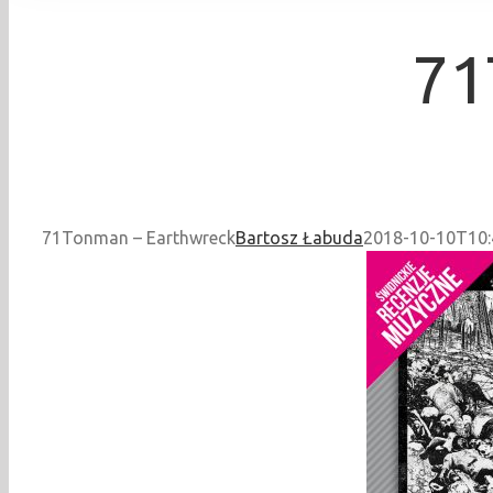
71
71Tonman – Earthwreck
Bartosz Łabuda
2018-10-10T10: