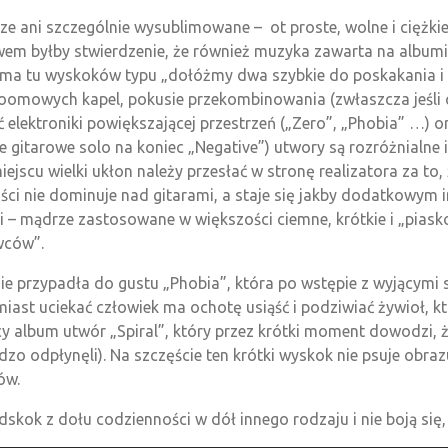
e ani szczególnie wysublimowane – ot proste, wolne i ciężkie
em byłby stwierdzenie, że również muzyka zawarta na albumie
e ma tu wyskoków typu „dołóżmy dwa szybkie do poskakania i 
h doomowych kapel, pokusie przekombinowania (zwłaszcza jeśli 
 elektroniki powiększającej przestrzeń („Zero”, „Phobia” …) 
itarowe solo na koniec „Negative”) utwory są rozróżnialne i
ejscu wielki ukłon należy przesłać w stronę realizatora za to
ci nie dominuje nad gitarami, a staje się jakby dodatkowym
mi – mądrze zastosowane w większości ciemne, krótkie i „pi
wców”.
nie przypadła do gustu „Phobia”, która po wstępie z wyjącymi
miast uciekać człowiek ma ochotę usiąść i podziwiać żywioł, k
album utwór „Spiral”, który przez krótki moment dowodzi, że
rdzo odpłynęli). Na szczęście ten krótki wyskok nie psuje obr
ów.
ok z dołu codzienności w dół innego rodzaju i nie boją się, 