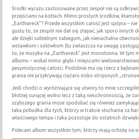
Środki wyrazu zastosowane przez zespół nie są odkrywcz
przejściami na kotłach. Mimo prostych środków, kłamstw
„Earthwreck”? Przede wszystkim całość jest spójna – ni
gustu to, że zespół nie dał się złapać, jak sporo innyc
ale dzięki subtelnym zabiegom, jak nienachalna obecność
wstawkom i solówkom (tu zwłaszcza na uwagę zasługuje g
to, że muzyka na „Earthwreck” jest monotonna. W tym mi
albumu – wokal mimo głębi i miejscami wielowarstwowoś
pesymistycznej całości. Podobnie ma się rzecz z bębna
grania nie przykrywają ciężaru nisko strojonych „struno
Jeśli chodzi o wyróżniające się utwory to mnie szczegól
błotnej sunącej wolno lecz z taką nieuchronnością, że za
szybszego grania może spodobać się również zamykający 
taka pobudka dla tych, którzy w trakcie słuchania za ba
właściwego tempa i taka pozostaje do ostatnich dźwięk
Polecam album wszystkim tym, którzy mają ochotę na odsk