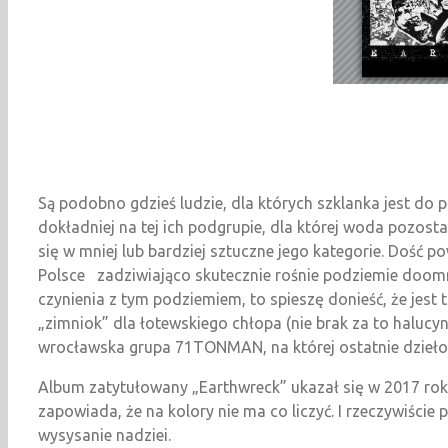
Są podobno gdzieś ludzie, dla których szklanka jest do 
dokładniej na tej ich podgrupie, dla której woda pozos
się w mniej lub bardziej sztuczne jego kategorie. Dość 
Polsce zadziwiająco skutecznie rośnie podziemie doommet
czynienia z tym podziemiem, to spieszę donieść, że jest 
„zimniok” dla łotewskiego chłopa (nie brak za to halucynac
wrocławska grupa 71TONMAN, na której ostatnie dzieło
Album zatytułowany „Earthwreck” ukazał się w 2017 r
zapowiada, że na kolory nie ma co liczyć. I rzeczywiści
wysysanie nadziei.