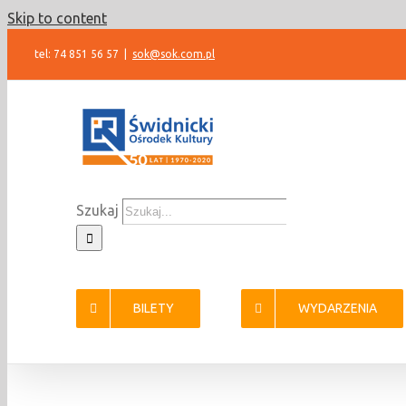
Skip to content
tel: 74 851 56 57
|
sok@sok.com.pl
Szukaj
BILETY
WYDARZENIA