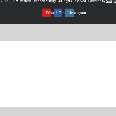
 2012 - 2019 Świdnicki Ośrodek Kultury | All Rights Reserved | Powered by
ŚOK
|
W
YouTube
Facebook
Instagram