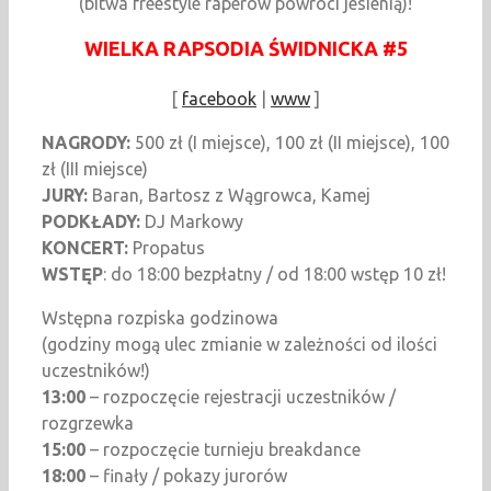
(bitwa freestyle raperów powróci jesienią)!
WIELKA RAPSODIA ŚWIDNICKA #5
[
facebook
|
www
]
NAGRODY:
500 zł (I miejsce), 100 zł (II miejsce), 100
zł (III miejsce)
JURY:
Baran, Bartosz z Wągrowca, Kamej
PODKŁADY:
DJ Markowy
KONCERT:
Propatus
WSTĘP
: do 18:00 bezpłatny / od 18:00 wstęp 10 zł!
Wstępna rozpiska godzinowa
(godziny mogą ulec zmianie w zależności od ilości
uczestników!)
13:00
– rozpoczęcie rejestracji uczestników /
rozgrzewka
15:00
– rozpoczęcie turnieju breakdance
18:00
– finały / pokazy jurorów