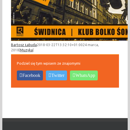
Bartosz Łabuda
2018-03-22T13:32:10+01:00
24 marca,
2018
|
Muzyka
|
Podziel się tym wpisem ze znajomymi
Facebook
Twitter
WhatsApp