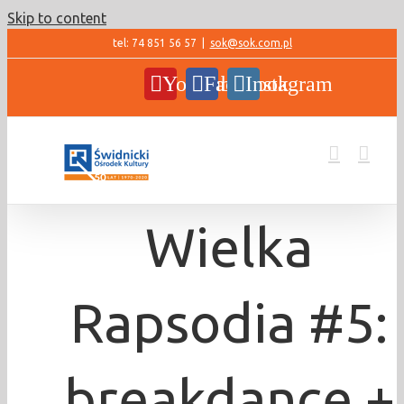
Skip to content
tel: 74 851 56 57
|
sok@sok.com.pl
YouTube
Facebook
Instagram
Wielka
Rapsodia #5:
breakdance +