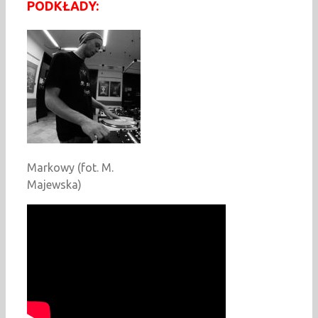
PODKŁADY:
Markowy (fot. M.
Majewska)