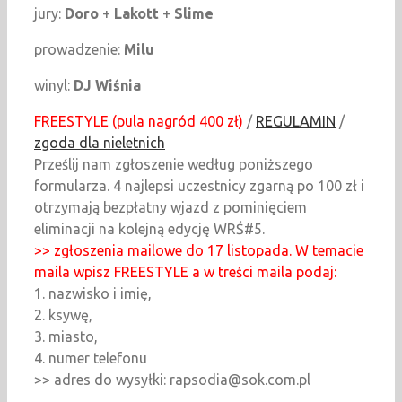
jury:
Doro
+
Lakott
+
Slime
prowadzenie:
Milu
winyl:
DJ Wiśnia
FREESTYLE (
pula nagród 400 zł)
/
REGULAMIN
/
zgoda dla nieletnich
Prześlij nam zgłoszenie według poniższego
formularza. 4 najlepsi uczestnicy zgarną po 100 zł i
otrzymają bezpłatny wjazd z pominięciem
eliminacji na kolejną edycję WRŚ#5.
>> zgłoszenia mailowe do 17 listopada. W temacie
maila wpisz FREESTYLE a w treści
maila podaj:
1. nazwisko i imię,
2. ksywę,
3. miasto,
4. numer telefonu
>> adres do wysyłki: rapsodia@sok.com.pl