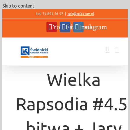
Skip to content
tel: 74 851 56 57
|
sok@sok.com.pl
YouTube
Facebook
Instagram
Wielka
Rapsodia #4.5
bitwa + Jary