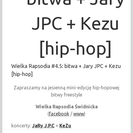
JPC + Kezu
[hip-hop]
Wielka Rapsodia #4.5: bitwa + Jary JPC + Kezu
[hip-hop]
Zapraszamy na jesienną mini-edycję hip-hopowej
bitwy freestyle
Wielka Rapsodia Świdnicka
(
facebook
/
www
)
koncerty:
JaRy J.P.C
+
KeZu