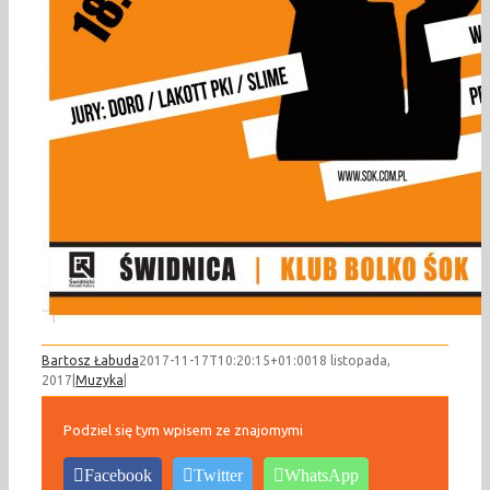
Bartosz Łabuda
2017-11-17T10:20:15+01:00
18 listopada,
2017
|
Muzyka
|
Podziel się tym wpisem ze znajomymi
Facebook
Twitter
WhatsApp