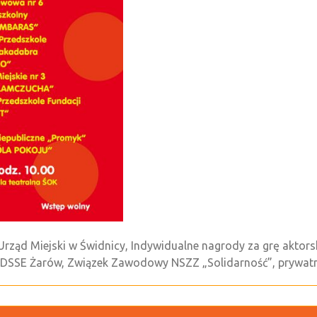
ząd Miejski w Świdnicy, Indywidualne nagrody za grę aktorsk
” DSSE Żarów, Związek Zawodowy NSZZ „Solidarność”, prywatn