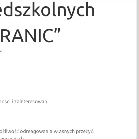
edszkolnych
RANIC”
C”
ości i zainteresowań.
możliwość odreagowania własnych przeżyć.
ywanie ich.