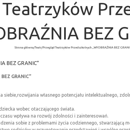
 Teatrzyków Prz
BRAŹNIA BEZ G
Strona główna
/
Teatr
/
Przegląd Teatrzyków Przedszkolnych „WYOBRAŹNIA BEZ GRANI
NIA BEZ GRANIC”
A BEZ GRANIC”
siebie,rozwijania własnego potencjału intelektualnego, zdoln
y dziecka wobec otaczającego świata.
 czasu wpływa na rozwój zdolności i zainteresowań.
radzenia sobie z problemami życia codziennego, stwarzającą 
ictwo rodziców w przygotowanie przedstawień i wspólne przeż