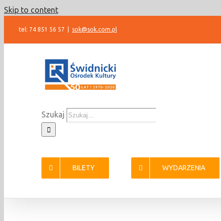
Skip to content
tel: 74 851 56 57
|
sok@sok.com.pl
Szukaj
BILETY
WYDARZENIA