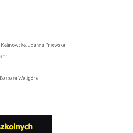
a Kalinowska, Joanna Pniewska
INT”
 Barbara Waligóra