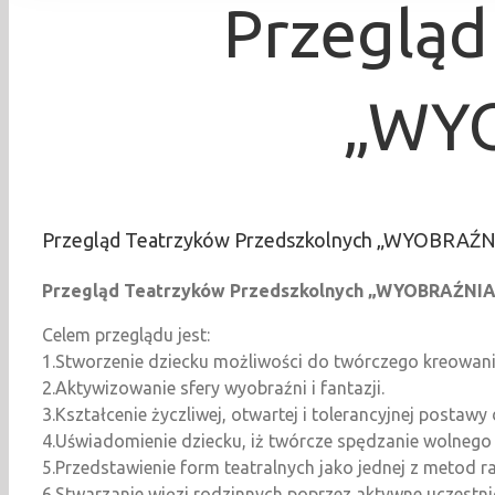
Przegląd
„WYO
Przegląd Teatrzyków Przedszkolnych „WYOBRAŹ
Przegląd Teatrzyków Przedszkolnych „WYOBRAŹNI
Celem przeglądu jest:
1.Stworzenie dziecku możliwości do twórczego kreowania 
2.Aktywizowanie sfery wyobraźni i fantazji.
3.Kształcenie życzliwej, otwartej i tolerancyjnej postaw
4.Uświadomienie dziecku, iż twórcze spędzanie wolnego
5.Przedstawienie form teatralnych jako jednej z metod 
6.Stwarzanie więzi rodzinnych poprzez aktywne uczestn