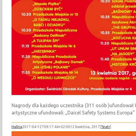
Nagrody dla każdego uczestnika (311 osób )ufundował Ur
artystyczne ufundowali: „Daicel Safety Systems Europa
Halina
2017-04-12T09:17:44+02:00
12 kwietnia, 2017
|
Teatr
|