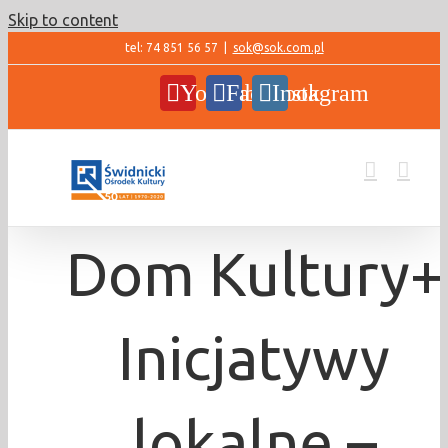
Skip to content
tel: 74 851 56 57
|
sok@sok.com.pl
YouTube
Facebook
Instagram
Dom Kultury+
Inicjatywy
lokalne –