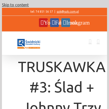
Skip to content
tel: 74 851 56 57
|
sok@sok.com.pl
YouTube
Facebook
Instagram
TRUSKAWKA
#3: Ślad +
Johnny Trzy