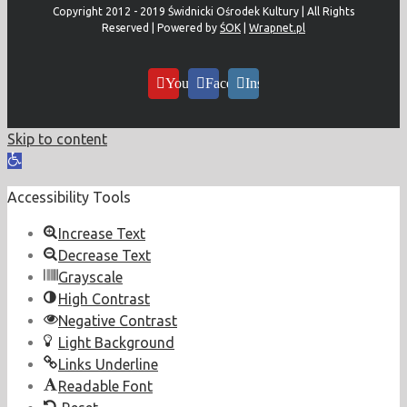
Copyright 2012 - 2019 Świdnicki Ośrodek Kultury | All Rights
Reserved | Powered by
ŚOK
|
Wrapnet.pl
YouTube
Facebook
Instagram
Skip to content
Open
toolbar
Accessibility Tools
Increase Text
Decrease Text
Grayscale
High Contrast
Negative Contrast
Light Background
Links Underline
Readable Font