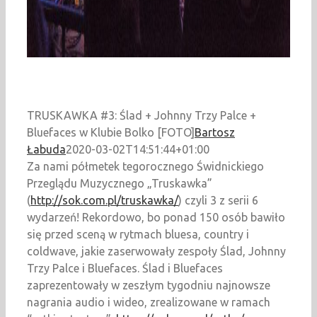
TRUSKAWKA #3: Ślad + Johnny Trzy Palce +
Bluefaces w Klubie Bolko [FOTO]
Bartosz
Łabuda
2020-03-02T14:51:44+01:00
Za nami półmetek tegorocznego Świdnickiego
Przeglądu Muzycznego „Truskawka”
(
http://sok.com.pl/truskawka/
) czyli 3 z serii 6
wydarzeń! Rekordowo, bo ponad 150 osób bawiło
się przed sceną w rytmach bluesa, country i
coldwave, jakie zaserwowały zespoły Ślad, Johnny
Trzy Palce i Bluefaces. Ślad i Bluefaces
zaprezentowały w zeszłym tygodniu najnowsze
nagrania audio i wideo, zrealizowane w ramach