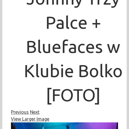
Palce +
Bluefaces w
Klubie Bolko
[FOTO]
Previous
Next
View Larger Image