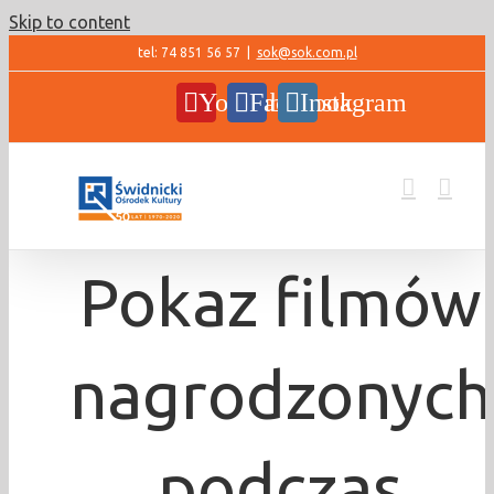
Skip to content
tel: 74 851 56 57
|
sok@sok.com.pl
YouTube
Facebook
Instagram
Pokaz filmów
nagrodzonych
podczas