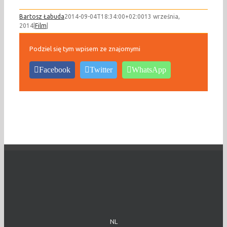
Bartosz Łabuda
2014-09-04T18:34:00+02:00
13 września,
2014
|
Film
|
Podziel się tym wpisem ze znajomymi
Facebook
Twitter
WhatsApp
NL