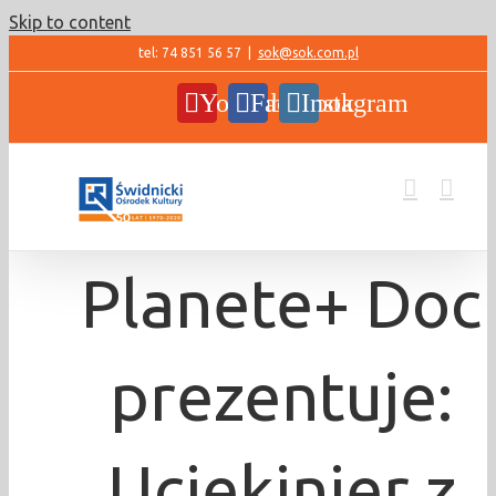
Skip to content
tel: 74 851 56 57
|
sok@sok.com.pl
YouTube
Facebook
Instagram
Planete+ Doc
prezentuje:
Uciekinier z