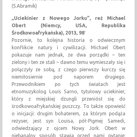
(S.Abramik)
„Uciekinier z Nowego Jorku”, reż Michael
Obert (Niemcy, USA, Republika
Środkowoafrykańska), 2013, 98′
Pozornie, to kolejna historia o odwiecznym
konflikcie natury i cywilizacji. Michael Obert
pokazuje nam jednak, że dwa porządki – ten
zielony i ten ze stali – dawno temu wymieszały się i
połączyły ze sobą, z czego pierwszy kurczy się
niemiłosiernie pod naporem drugiego.
Przewodnikiem po tych światach jest
etnomuzykolog Louis Sarno, tytułowy uciekinier,
który z miejskiej dżungli przeniósł się do
środkowoafrykańskiej puszczy. To także opowieść
o inicjacji: drugim bohaterem, za którym podąża
reżyser, jest syn Louisa, pół-Pigmej Samedi,
odwiedzający z ojcem Nowy Jork. Obert w
niebanalny sposób stawia przed nami pytanie: