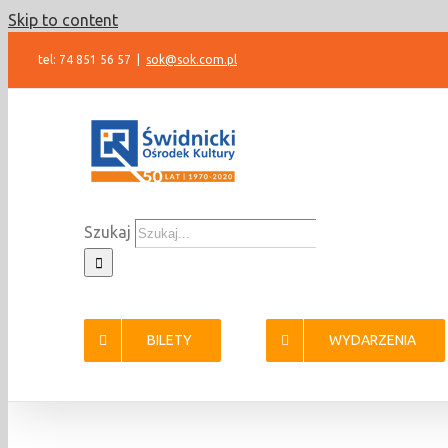
Skip to content
tel: 74 851 56 57
|
sok@sok.com.pl
Szukaj
BILETY
WYDARZENIA