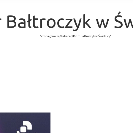
r Bałtroczyk w Św
Strona główna
/
Kabaret
/
Piotr Bałtroczyk w Świdnicy!