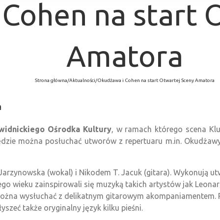
Cohen na start 
Amatora
Strona główna
/
Aktualności
/
Okudżawa i Cohen na start Otwartej Sceny Amatora
a
widnickiego Ośrodka Kultury
, w ramach którego scena Klu
dzie można posłuchać utworów z repertuaru m.in. Okudżawy
rzynowska (wokal) i Nikodem T. Jacuk (gitara). Wykonują utw
go wieku zainspirowali się muzyką takich artystów jak Leon
można wysłuchać z delikatnym gitarowym akompaniamentem. 
zeć także oryginalny język kilku pieśni.