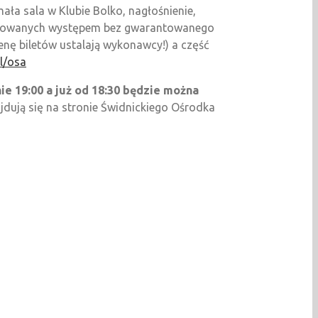
ła sala w Klubie Bolko, nagłośnienie,
eresowanych występem bez gwarantowanego
nę biletów ustalają wykonawcy!) a część
l/osa
e 19:00 a już od 18:30 będzie można
dują się na stronie Świdnickiego Ośrodka