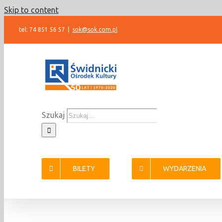
Skip to content
tel: 74 851 56 57
|
sok@sok.com.pl
Szukaj
BILETY
WYDARZENIA