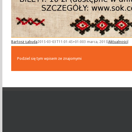
Bartosz Łabuda
2015-03-03T11:01:45+01:00
3 marca, 2015
|
Aktualności
|
Podziel się tym wpisem ze znajomymi