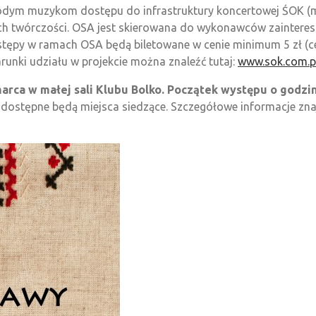
odym muzykom dostępu do infrastruktury koncertowej ŚOK (ma
ne ich twórczości. OSA jest skierowana do wykonawców zaint
stępy w ramach OSA będą biletowane w cenie minimum 5 zł (ce
nki udziału w projekcie można znaleźć tutaj:
www.sok.com.p
rca w małej sali Klubu Bolko. Początek występu o godzini
dostępne będą miejsca siedzące. Szczegółowe informacje znaj