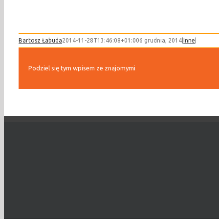
Bartosz Łabuda
2014-11-28T13:46:08+01:00
6 grudnia, 2014
|
Inne
|
Podziel się tym wpisem ze znajomymi