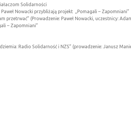
ziałaczom Solidarności
a Paweł Nowacki przybliżają projekt „Pomagali – Zapomniani”
am przetrwać” (Prowadzenie: Paweł Nowacki, uczestnicy: Adam L
gali – Zapomniani”
odziemia: Radio Solidarność i NZS” (prowadzenie: Janusz Manie