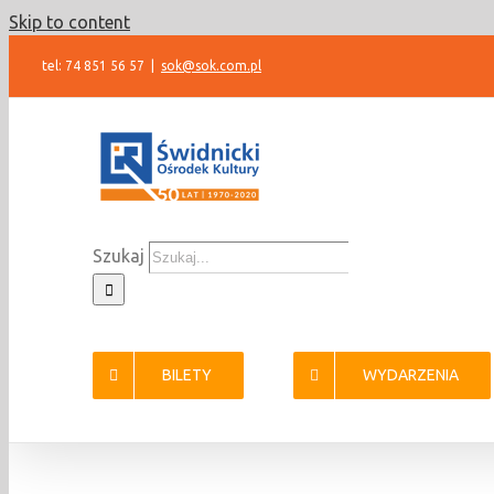
Skip to content
tel: 74 851 56 57
|
sok@sok.com.pl
Szukaj
BILETY
WYDARZENIA