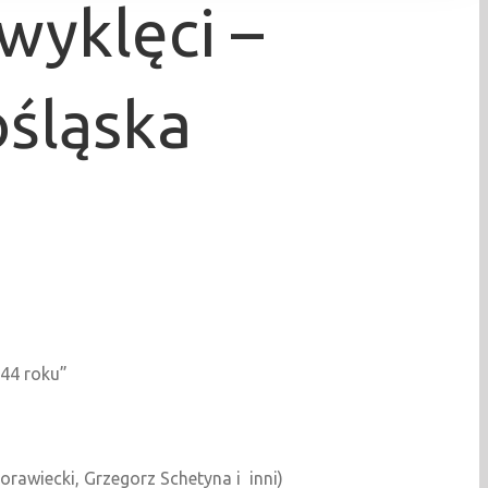
wyklęci –
śląska
944 roku”
orawiecki, Grzegorz Schetyna i inni)