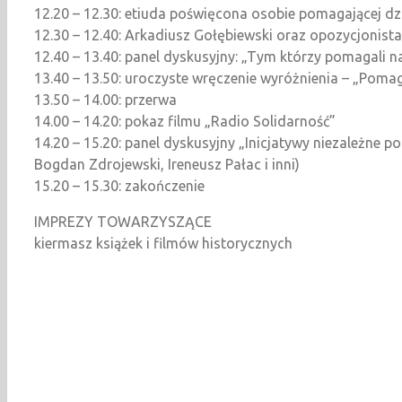
12.20 – 12.30: etiuda poświęcona osobie pomagającej d
12.30 – 12.40: Arkadiusz Gołębiewski oraz opozycjonist
12.40 – 13.40: panel dyskusyjny: „Tym którzy pomagali n
13.40 – 13.50: uroczyste wręczenie wyróżnienia – „Poma
13.50 – 14.00: przerwa
14.00 – 14.20: pokaz filmu „Radio Solidarność”
14.20 – 15.20: panel dyskusyjny „Inicjatywy niezależne p
Bogdan Zdrojewski, Ireneusz Pałac i inni)
15.20 – 15.30: zakończenie
IMPREZY TOWARZYSZĄCE
kiermasz książek i filmów historycznych