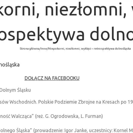
orni, niezłomni, 
rospektywa dolno
Strona główna
/
Inne
/
Niepokorni, niezłomni, wyklęci – retrospektywa dolnośląska
lnośląska
DOŁĄCZ NA FACEBOOKU
a Dolnym Śląsku
resów Wschodnich. Polskie Podziemie Zbrojne na Kresach po 1
arność Walcząca” (reż. G. Ogrodowska, L. Furman)
olnego Śląska” (prowadzenie: Igor Janke, uczestnicy: Kornel M