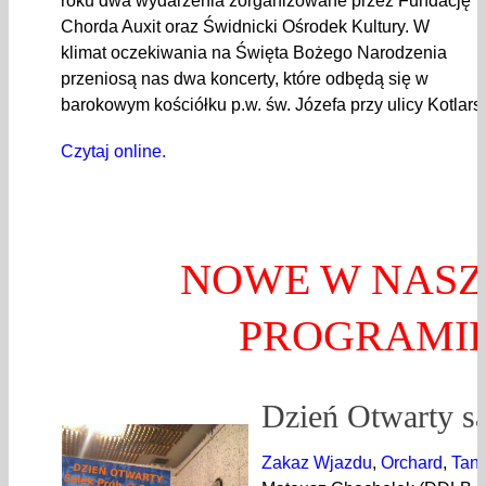
roku dwa wydarzenia zorganizowane przez Fundację
Chorda Auxit oraz Świdnicki Ośrodek Kultury. W
klimat oczekiwania na Święta Bożego Narodzenia
przeniosą nas dwa koncerty, które odbędą się w
barokowym kościółku p.w. św. Józefa przy ulicy Kotlars
Czytaj online.
NOWE W NAS
PROGRAMI
Dzień Otwarty sa
Zakaz Wjazdu
,
Orchard
,
Tant