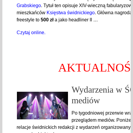
Grabskiego
. Tytuł ten opisuje XIV-wieczną fabularyzow
mieszkańców
Księstwa świdnickiego
. Główna
nagroda 
freestyle to
500 zł
a jako headliner II …
Czytaj online.
AKTUALNOŚ
Wydarzenia w Ś
mediów
Po tygodniowej przerwie wra
przeglądem mediów. Poniżej 
relacje świdnickich redakcji z wydarzeń organizowan