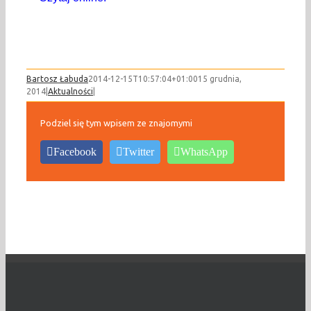
Bartosz Łabuda
2014-12-15T10:57:04+01:00
15 grudnia,
2014
|
Aktualności
|
Podziel się tym wpisem ze znajomymi
Facebook
Twitter
WhatsApp