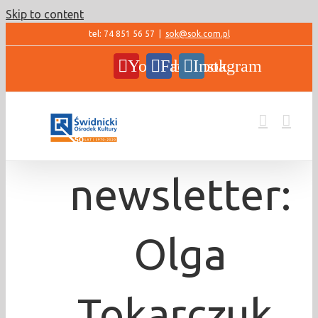
Skip to content
tel: 74 851 56 57
|
sok@sok.com.pl
YouTube
Facebook
Instagram
newsletter:
Olga
Tokarczuk,