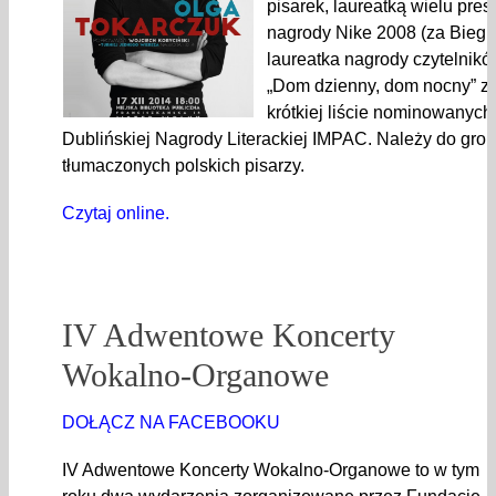
pisarek, laureatką wielu pre
nagrody Nike 2008 (za Biegu
laureatka nagrody czytelnikó
„Dom dzienny, dom nocny” zna
krótkiej liście nominowanyc
Dublińskiej Nagrody Literackiej IMPAC. Należy do gron
tłumaczonych polskich pisarzy.
Czytaj online.
IV Adwentowe Koncerty
Wokalno-Organowe
DOŁĄCZ NA FACEBOOKU
IV Adwentowe Koncerty Wokalno-Organowe to w tym