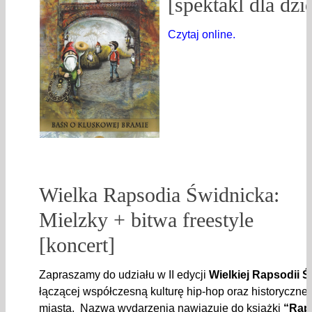
[spektakl dla dzie
Czytaj online.
Wielka Rapsodia Świdnicka:
Mielzky + bitwa freestyle
[koncert]
Zapraszamy do udziału w II edycji
Wielkiej Rapsodii Ś
łączącej współczesną kulturę hip-hop oraz historyczne
miasta. Nazwa wydarzenia nawiązuje do książki
“Rap