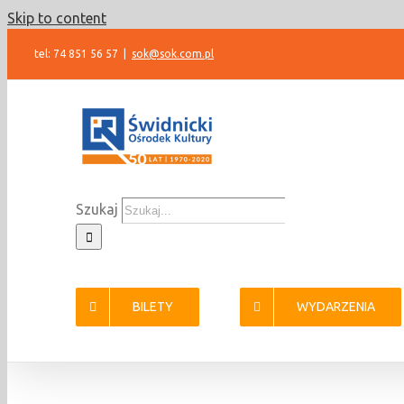
Skip to content
tel: 74 851 56 57
|
sok@sok.com.pl
Szukaj
BILETY
WYDARZENIA