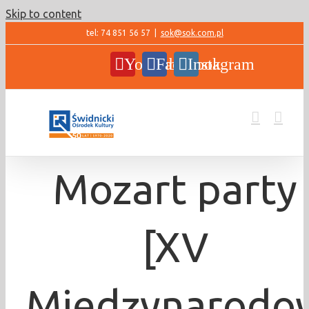
Skip to content
tel: 74 851 56 57
|
sok@sok.com.pl
YouTube
Facebook
Instagram
Mozart party
[XV
Międzynarodo