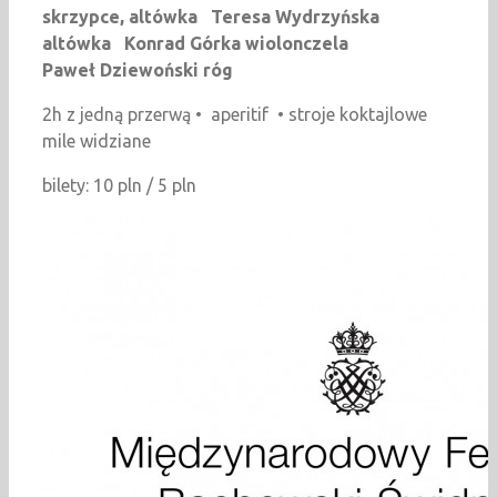
skrzypce, altówka
Teresa Wydrzy
ń
ska
alt
ó
wka
Konrad G
ó
rka wiolonczela
Pawe
ł
Dziewo
ń
ski r
ó
g
2h z jedną przerwą • aperitif • stroje koktajlowe
mile widziane
bilety: 10 pln / 5 pln