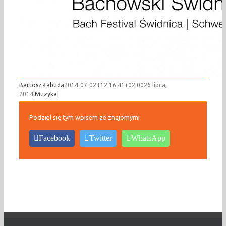
Bartosz Łabuda
2014-07-02T12:16:41+02:00
26 lipca,
2014
|
Muzyka
|
Podziel się tym wpisem ze znajomymi
Facebook
Twitter
WhatsApp