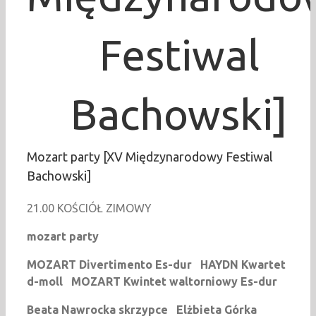
Festiwal
Bachowski]
Mozart party [XV Międzynarodowy Festiwal
Bachowski]
21.00 KOŚCIÓŁ ZIMOWY
mozart party
MOZART Divertimento Es-dur
HAYDN
Kwartet
d-moll MOZART
Kwintet waltorniowy Es-dur
Beata Nawrocka skrzypce
El
ż
bieta G
ó
rka