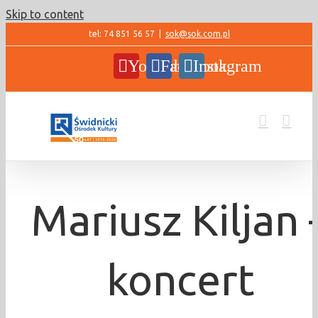
Skip to content
tel: 74 851 56 57
|
sok@sok.com.pl
YouTube
Facebook
Instagram
Mariusz Kiljan 
koncert