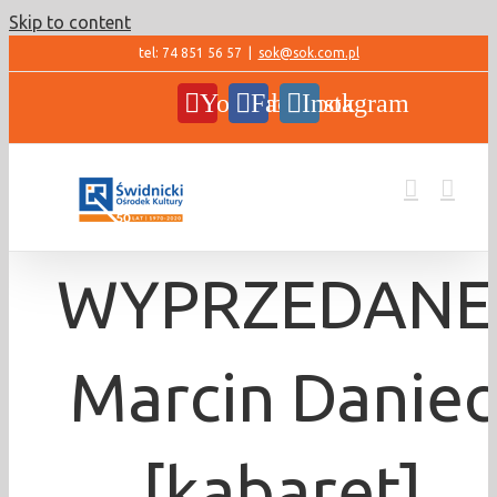
Skip to content
tel: 74 851 56 57
|
sok@sok.com.pl
YouTube
Facebook
Instagram
WYPRZEDANE
Marcin Daniec
[kabaret]