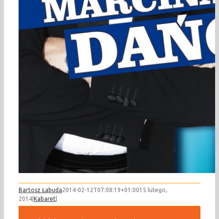
Bartosz Łabuda
2014-02-12T07:08:19+01:00
15 lutego,
2014
|
Kabaret
|