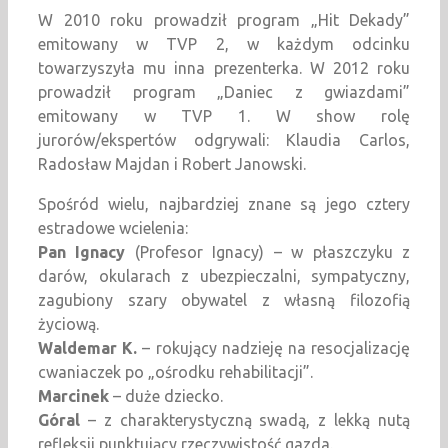
W 2010 roku prowadził program „Hit Dekady”
emitowany w TVP 2, w każdym odcinku
towarzyszyła mu inna prezenterka. W 2012 roku
prowadził program „Daniec z gwiazdami”
emitowany w TVP 1. W show rolę
jurorów/ekspertów odgrywali: Klaudia Carlos,
Radosław Majdan i Robert Janowski.
Spośród wielu, najbardziej znane są jego cztery
estradowe wcielenia:
Pan Ignacy
(Profesor Ignacy) – w płaszczyku z
darów, okularach z ubezpieczalni, sympatyczny,
zagubiony szary obywatel z własną filozofią
życiową.
Waldemar K.
– rokujący nadzieję na resocjalizację
cwaniaczek po „ośrodku rehabilitacji”.
Marcinek
– duże dziecko.
Góral
– z charakterystyczną swadą, z lekką nutą
refleksji punktujący rzeczywistość gazda.