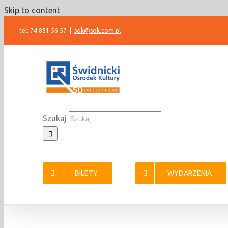
Skip to content
tel: 74 851 56 57
|
sok@sok.com.pl
Szukaj
BILETY
WYDARZENIA