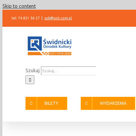
Skip to content
tel: 74 851 56 57
|
sok@sok.com.pl
Szukaj
BILETY
WYDARZENIA