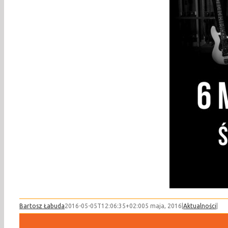
Bartosz Łabuda
2016-05-05T12:06:35+02:00
5 maja, 2016
|
Aktualności
|