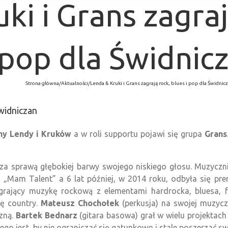
ki i Grans zagraj
pop dla Świdnic
Strona główna
/
Aktualności
/
Lenda & Kruki i Grans zagrają rock, blues i pop dla Świdnic
Świdniczan
ny Lendy i Kruków
a w roli supportu pojawi się grupa
Grans
za sprawą głębokiej barwy swojego niskiego głosu. Muzyczni
„Mam Talent” a 6 lat później, w 2014 roku, odbyła się premi
grający muzykę rockową z elementami hardrocka, bluesa, fu
ę country.
Mateusz Chochołek
(perkusja) na swojej muzycz
zną.
Bartek Bednarz
(gitara basowa) grał w wielu projektac
ego jest, by nie ograniczać się gatunkowo i stale poszerzać 