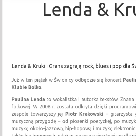
Lenda & Kru
Lenda & Kruki i Grans zagrają rock, blues i pop dla 
Już w ten piątek w Świdnicy odbędzie się koncert
Pauli
Klubie Bolko
.
Paulina Lenda
to wokalistka i autorka tekstów. Znana 
folkowej. W 2008 r. została odkryta dzięki programowi 
zespole towarzyszy jej
Piotr Krakowski
– gitarzysta 
muzyczną przygodę – od piosenki poetyckej, po muzyk
muzykę około-jazzową, hip-hopową i muzykę elektronic
także hip hopowych, gdyż w muzyce najważniejsze dla ni