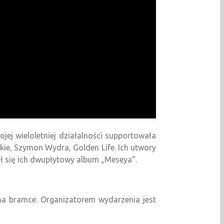
j wieloletniej działalności supportowała
kie, Szymon Wydra, Golden Life. Ich utwory
zał się ich dwupłytowy album „Meseya”.
 na bramce. Organizatorem wydarzenia jest