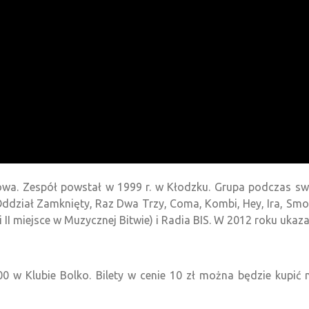
a. Zespół powstał w 1999 r. w Kłodzku. Grupa podczas swoje
Oddział Zamknięty, Raz Dwa Trzy, Coma, Kombi, Hey, Ira, Smo
i II miejsce w Muzycznej Bitwie) i Radia BIS. W 2012 roku uka
00 w Klubie Bolko. Bilety w cenie 10 zł można będzie kupić