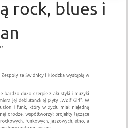
ą rock, blues i
zan
zan
. Zespoły ze Świdnicy i Kłodzka wystąpią w
e bardzo dużo czerpie z akustyki i muzyki
era jej debiutanckiej płyty „Wolf Girl”. W
sion i funk, który w życiu miał niejedną
nej drodze, współtworzył projekty łączące
h rockowych, funkowych, jazzowych, etno, a
swoje horyzonty muzyczne.